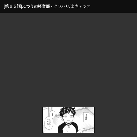
[第６５話]ふつうの軽音部
クワハリ/出内テツオ