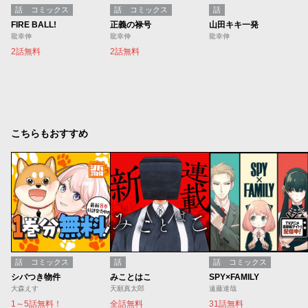
話
コミックス
話
コミックス
話
FIRE BALL!
正義の禄号
山田キキ一発
龍幸伸
龍幸伸
龍幸伸
2話無料
2話無料
こちらもおすすめ
話
コミックス
話
話
コミックス
シバつき物件
みことはこ
SPY×FAMILY
大森えす
天願真太郎
遠藤達哉
1～5話無料！
全話無料
31話無料