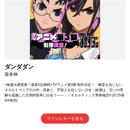
ダンダダン
龍幸伸
<毎週火曜更新！最新2話無料>TVアニメ第3期 制作決定！ 幽霊を信じない
オカルトマニアの少年・高倉と、宇宙人を信じない少女・綾瀬は、互いの理
解を超越した圧倒的怪奇に出会う――…！オカルティック青春物語!! [JC25巻
9/4発売]
ファンレターを送る