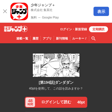
少年ジャンプ＋
株式会社 集英社
表示
無料
─
Google Play
ログイン・
新規
登録
定期購読
少年ジ
検索
連載一覧
履歴
アプリ
新刊情報
ルーキー
！
ャンプ
＋
[第194話]ダンダダン
40ptを使用して、この話を読みますか？
48
ログインして読む
40pt
時間