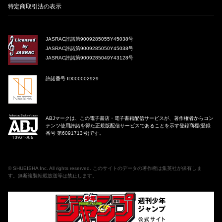
特定商取引法の表示
JASRAC許諾第9009285055Y45038号
JASRAC許諾第9009285050Y45038号
JASRAC許諾第9009285049Y43128号
許諾番号 ID000002929
ABJマークは、この電子書店・電子書籍配信サービスが、著作権者からコン
テンツ使用許諾を得た正規版配信サービスであることを示す登録商標(登録
番号 第6091713号)です。
©
SHUEISHA Inc
. All rights reserved. このサイトのデータの著作権は集英社が保有しま
す。無断複製転載放送等は禁止します。