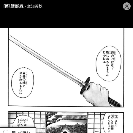
シ
[第1話]銀魂
空知英秋
ェ
ア
す
る