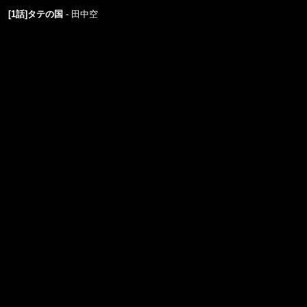
[1話]タテの国
田中空