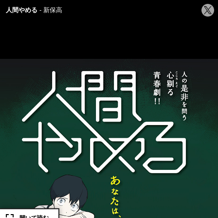
シ
人間やめる
新保高
ェ
ア
す
る