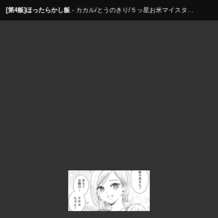
[第4飯]ほったらかし飯
カカル/とうのきり/５ッ星お米マイスター澁谷梨絵