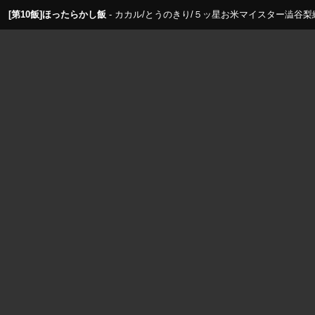
[第10飯]ほったらかし飯
カカル/とうのきり/５ッ星お米マイスター澁谷梨