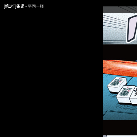
[第1打]雀児
平岡一輝