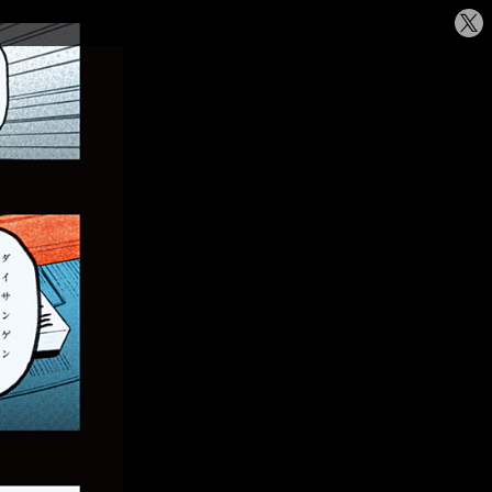
シ
ェ
ア
す
る