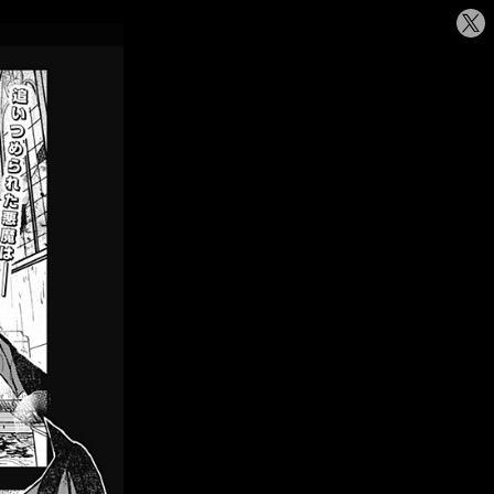
シ
ェ
ア
す
る