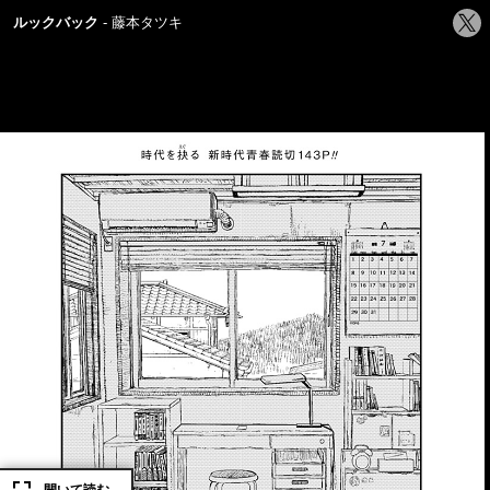
シ
ルックバック
藤本タツキ
ェ
ア
す
る