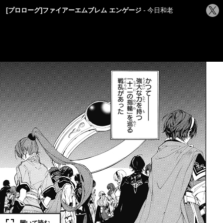
シ
[プロローグ]ファイアーエムブレム エンゲージ
今日和老
ェ
ア
す
る