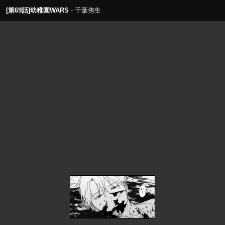
[第69話]幼稚園WARS
千葉侑生