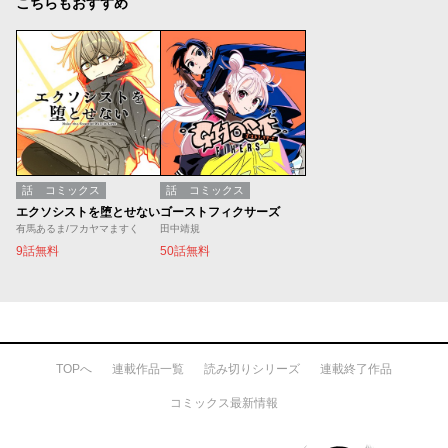
こちらもおすすめ
話
コミックス
話
コミックス
エクソシストを堕とせない
ゴーストフィクサーズ
有馬あるま/フカヤマますく
田中靖規
9話無料
50話無料
TOPへ
連載作品一覧
読み切りシリーズ
連載終了作品
コミックス最新情報