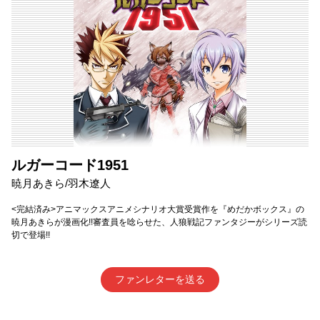
ルガーコード1951
暁月あきら/羽木遼人
<完結済み>アニマックスアニメシナリオ大賞受賞作を『めだかボックス』の
暁月あきらが漫画化!!審査員を唸らせた、人狼戦記ファンタジーがシリーズ読
切で登場!!
ファンレターを送る