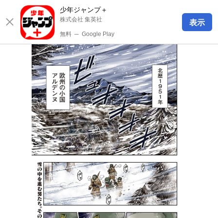
少年ジャンプ＋
株式会社 集英社
表示
無料
─
Google Play