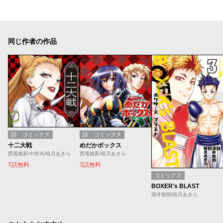
同じ作者の作品
話
コミックス
話
コミックス
十二大戦
めだかボックス
西尾維新/中村光/暁月あきら
西尾維新/暁月あきら
7話無料
3話無料
コミックス
BOXER's BLAST
酒井敦朗/暁月あきら