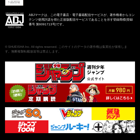
ABJマークは、この電子書店・電子書籍配信サービスが、著作権者からコン
テンツ使用許諾を得た正規版配信サービスであることを示す登録商標(登録
番号 第6091713号)です。
©
SHUEISHA Inc
. All rights reserved. このサイトのデータの著作権は集英社が保有しま
す。無断複製転載放送等は禁止します。