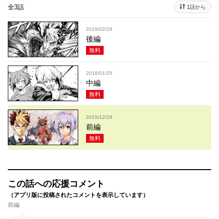
全3話
1話から
2016/02/29
後編
無料
2016/01/25
中編
無料
2015/12/28
前編
無料
この話への応援コメント
（アプリ版に投稿されたコメントを表示しています）
前編