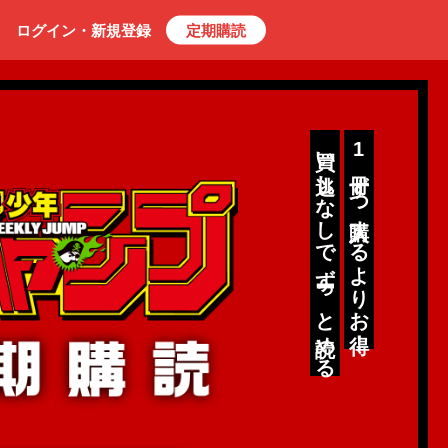
ログイン・
新規
登録
定期購読
買い逃しなしでず
1冊ずつ購入するよりお得！
「便利」週刊少年ジャ
購読
っと読める