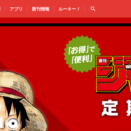
検索
歴
アプリ
新刊情報
ルーキー
！
「お得」で
ンプ 定期