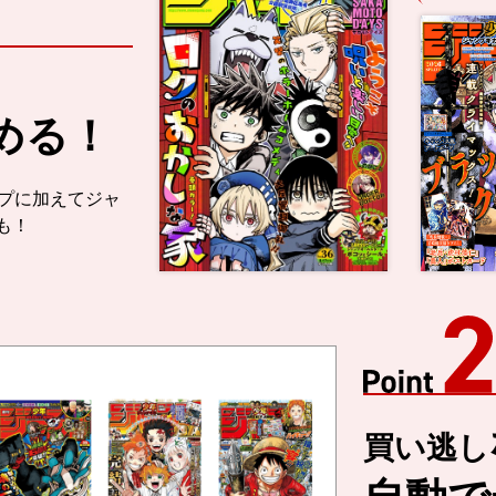
める！
プに加えてジャ
も！
Point2
買い逃し