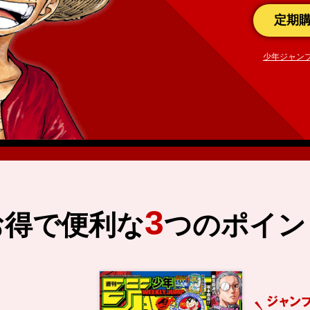
定期
少年ジャン
3
お得で便利な
つのポイン