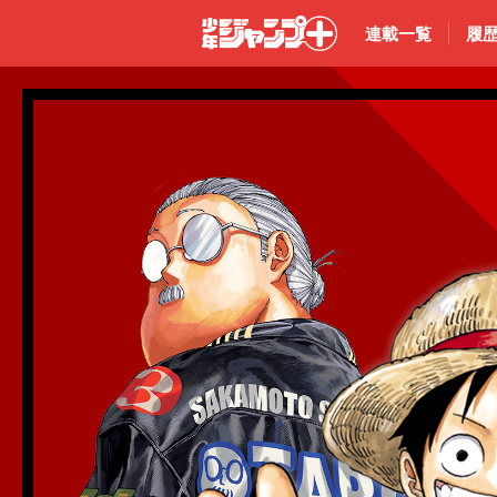
連載一覧
履
少年ジャン
プ＋