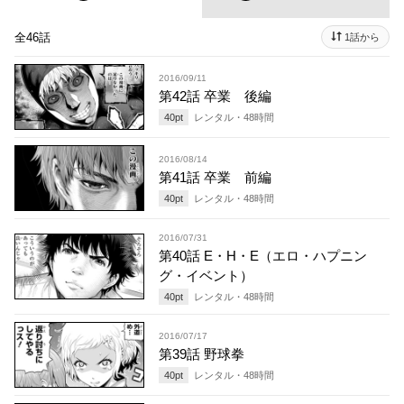
全46話
1話から
2016/09/11
第42話 卒業 後編
40
pt
レンタル・
48
時間
2016/08/14
第41話 卒業 前編
40
pt
レンタル・
48
時間
2016/07/31
第40話 E・H・E（エロ・ハプニン
グ・イベント）
40
pt
レンタル・
48
時間
2016/07/17
第39話 野球拳
40
pt
レンタル・
48
時間