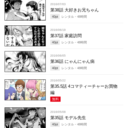
2016/07/03
第38話 大好きお兄ちゃん
40
pt
レンタル・
48
時間
2016/06/19
第37話 家庭訪問
40
pt
レンタル・
48
時間
2016/06/05
第36話 にゃんにゃん病
40
pt
レンタル・
48
時間
2016/05/22
第35.5話 4コマティーチャーお買物
編
無料
2016/05/08
第35話 モデル先生
40
pt
レンタル・
48
時間