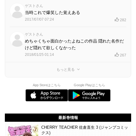
ゲストさん
当時これで爆笑した覚えある
2017/07/07 07:24
282
ゲストさん
めちゃくちゃ面白かったよねこの作品 隠れた名作だ
けど隠れて欲しくなかった
2018/01/25 01:14
267
もっと見る
App Storeはこちら
Google Playはこちら
最新巻情報
CHERRY TEACHER 佐倉直生 3 (ジャンプコミッ
クス)