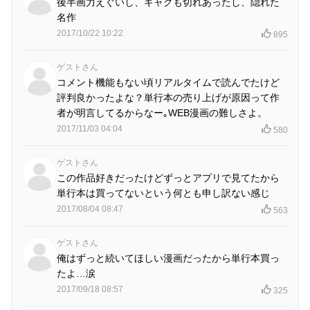
後半画力えぐいし、ギャグも切れあったし、隠れた
名作
2017/10/22 10:22
895
ゲストさん
コメント機能もない頃リアルタイムで読んでたけど
評判良かったよな？単行本の売り上げが原因って作
者が明言してるからなー｡WEB漫画の難しさよ。
2017/11/03 04:04
580
ゲストさん
この作品好きだったけどずっとアプリで見てたから
単行本は買ってないという何とも申し訳ない感じ
2017/08/04 08:47
563
ゲストさん
俺はずっと続いてほしい漫画だったから単行本買っ
たよ…涙
2017/09/18 08:57
325