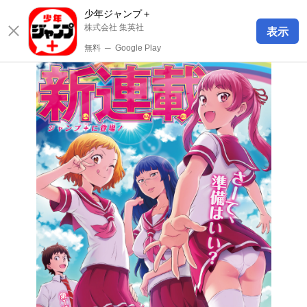
少年ジャンプ＋
株式会社 集英社
表示
無料
─
Google Play