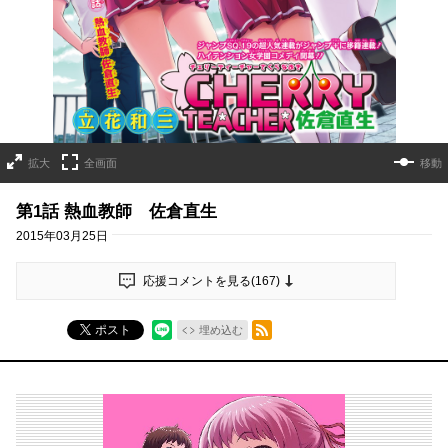
拡大
全画面
移動
第1話 熱血教師 佐倉直生
2015年03月25日
応援コメントを見る(
167
)
RSSフィード
ポスト
埋め込む