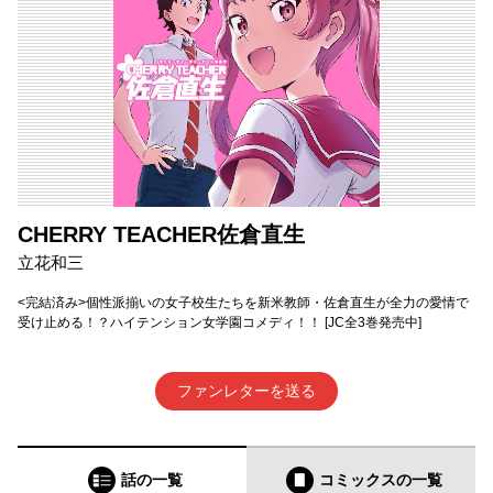
CHERRY TEACHER佐倉直生
立花和三
<完結済み>個性派揃いの女子校生たちを新米教師・佐倉直生が全力の愛情で
受け止める！？ハイテンション女学園コメディ！！ [JC全3巻発売中]
ファンレターを送る
話の一覧
コミックス
の一覧