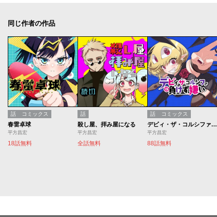
同じ作者の作品
話
コミックス
話
話
コミックス
春雷卓球
殺し屋、拝み屋になる
デビィ・ザ・コルシファは負けず嫌い
平方昌宏
平方昌宏
平方昌宏
18話無料
全話無料
88話無料