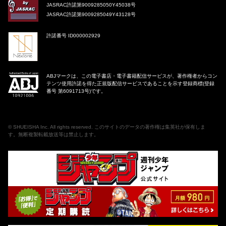
JASRAC許諾第9009285050Y45038号
JASRAC許諾第9009285049Y43128号
許諾番号 ID000002929
ABJマークは、この電子書店・電子書籍配信サービスが、著作権者からコン
テンツ使用許諾を得た正規版配信サービスであることを示す登録商標(登録
番号 第6091713号)です。
©
SHUEISHA Inc
. All rights reserved. このサイトのデータの著作権は集英社が保有しま
す。無断複製転載放送等は禁止します。