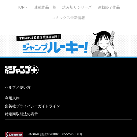
TOPへ
連載作品一覧
読み切りシリーズ
連載終了作品
コミックス最新情報
才能溢れる投稿作が読み放題！ ジャンプルーキー！
ヘルプ／使い方
利用規約
集英社プライバシーガイドライン
特定商取引法の表示
JASRAC許諾第9009285055Y45038号