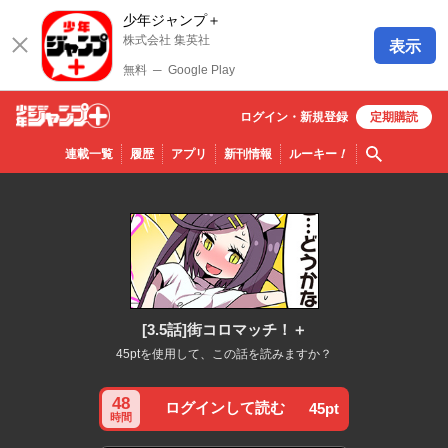
少年ジャンプ＋
株式会社 集英社
表示
無料
─
Google Play
ログイン・
新規
登録
定期購読
少年ジ
検索
連載一覧
履歴
アプリ
新刊情報
ルーキー
！
ャンプ
＋
[3.5話]街コロマッチ！＋
45ptを使用して、この話を読みますか？
48
ログインして読む
45pt
時間