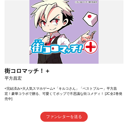
街コロマッチ！＋
平方昌宏
<完結済み>大人気スマホゲーム×「キルコさん」「ベストブルー」平方昌
宏！豪華コラボで贈る、可愛くてポップで不思議な街コメディ！ [JC全2巻発
売中]
ファンレターを送る