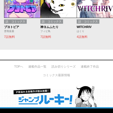
話
コミックス
話
コミックス
話
コミックス
ブヨトピア
神ヨムふたり
WITCHRIV
雲母坂盾
フィビ鳥
はくり
7話無料
7話無料
4話無料
TOPへ
連載作品一覧
読み切りシリーズ
連載終了作品
コミックス最新情報
才能溢れる投稿作が読み放題！ ジャンプルーキー！