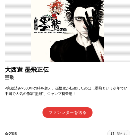
大西遊 墨飛正伝
墨飛
<完結済み>500年の時を超え、孫悟空が転生したのは…墨飛という少年で!?
中国で人気の作家"墨飛"、ジャンプ初登場！
ファンレターを送る
全23話
1話から