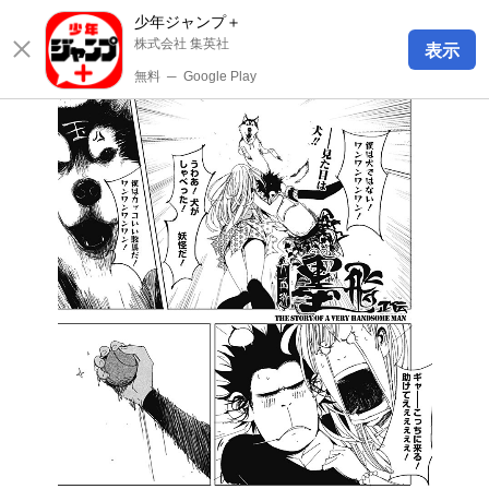
少年ジャンプ＋
株式会社 集英社
表示
無料
─
Google Play