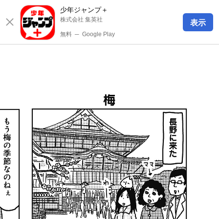
少年ジャンプ＋
株式会社 集英社
表示
無料
─
Google Play