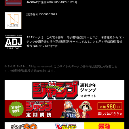
JASRAC許諾第9009285049Y43128号
許諾番号 ID000002929
ABJマークは、この電子書店・電子書籍配信サービスが、著作権者からコン
テンツ使用許諾を得た正規版配信サービスであることを示す登録商標(登録
番号 第6091713号)です。
©
SHUEISHA Inc
. All rights reserved. このサイトのデータの著作権は集英社が保有しま
す。無断複製転載放送等は禁止します。