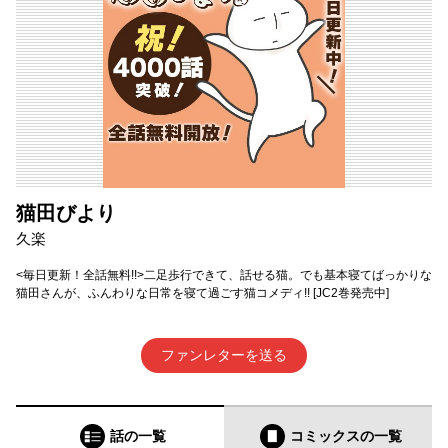
猫田びより
久楽
<毎日更新！全話無料!!>二足歩行できて、話せる猫。でも基本寝てばっかりな
猫田さんが、ふんわりな日常を寝て過ごす猫コメディ!! [JC2巻発売中]
ファンレターを送る
話の一覧
コミックス
の一覧