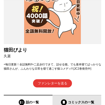
猫田びより
久楽
<毎日更新！全話無料!!>二足歩行できて、話せる猫。でも基本寝てばっかりな
猫田さんが、ふんわりな日常を寝て過ごす猫コメディ!! [JC2巻発売中]
ファンレターを送る
話の一覧
コミックス
の一覧