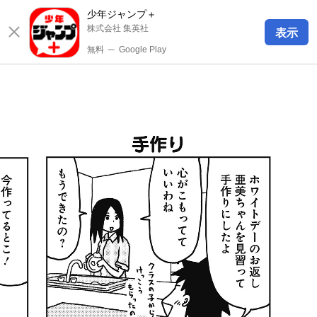
少年ジャンプ＋
株式会社 集英社
表示
無料
─
Google Play