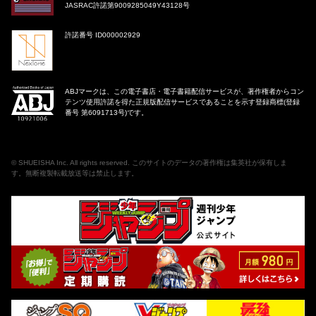
JASRAC許諾第9009285049Y43128号
許諾番号 ID000002929
ABJマークは、この電子書店・電子書籍配信サービスが、著作権者からコン
テンツ使用許諾を得た正規版配信サービスであることを示す登録商標(登録
番号 第6091713号)です。
©
SHUEISHA Inc
. All rights reserved. このサイトのデータの著作権は集英社が保有しま
す。無断複製転載放送等は禁止します。