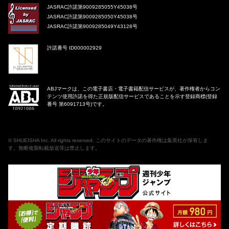
JASRAC許諾第9009285055Y45038号
JASRAC許諾第9009285050Y45038号
JASRAC許諾第9009285049Y43128号
許諾番号 ID000002929
ABJマークは、この電子書店・電子書籍配信サービスが、著作権者からコン
テンツ使用許諾を得た正規版配信サービスであることを示す登録商標(登録
番号 第6091713号)です。
©
SHUEISHA Inc
. All rights reserved. このサイトのデータの著作権は集英社が保有しま
す。無断複製転載放送等は禁止します。