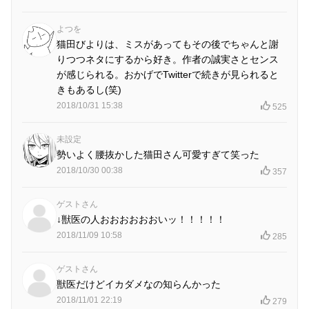
よつを
猫田びよりは、ミスがあってもその後でちゃんと謝
りつつネタにするから好き。作者の誠実さとセンス
が感じられる。おかげでTwitterで続きが見られると
きもあるし(笑)
2018/10/31 15:38
525
未設定
勢いよく腰抜かした猫田さん可愛すぎて笑った
2018/10/30 00:38
357
ゲストさん
↓獣医の人おおおおおおいッ！！！！！
2018/11/09 10:58
285
ゲストさん
獣医だけどイカダメなの知らんかった
2018/11/01 22:19
279