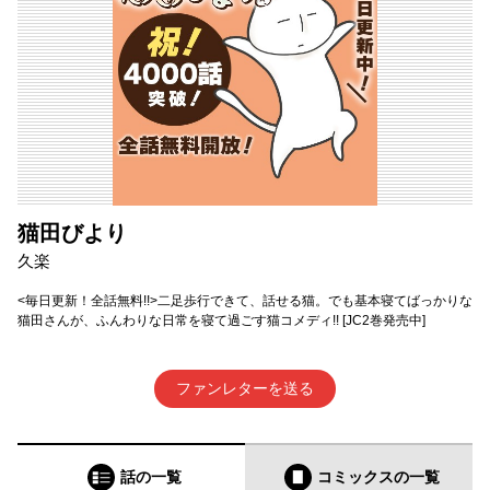
猫田びより
久楽
<毎日更新！全話無料!!>二足歩行できて、話せる猫。でも基本寝てばっかりな
猫田さんが、ふんわりな日常を寝て過ごす猫コメディ!! [JC2巻発売中]
ファンレターを送る
話の一覧
コミックス
の一覧