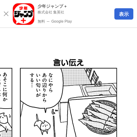
少年ジャンプ＋
株式会社 集英社
表示
無料
─
Google Play