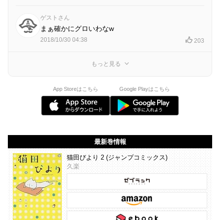
ゲストさん
まぁ確かにグロいわなw
2018/10/30 04:38
203
もっと見る
App Storeはこちら
Google Playはこちら
最新巻情報
猫田びより 2 (ジャンプコミックス)
久楽