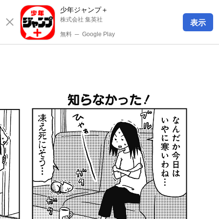
少年ジャンプ＋
株式会社 集英社
表示
無料
─
Google Play