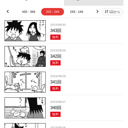
43 - 444
443 - 344
343 - 244
243 - 144
143 - 44
1話から
43 - 
prev
next
2015/08/30
343回
無料
2015/08/29
342回
無料
2015/08/28
341回
無料
2015/08/27
340回
無料
2015/08/26