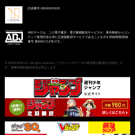
許諾番号 ID000002929
ABJマークは、この電子書店・電子書籍配信サービスが、著作権者からコン
テンツ使用許諾を得た正規版配信サービスであることを示す登録商標(登録
番号 第6091713号)です。
©
SHUEISHA Inc
. All rights reserved. このサイトのデータの著作権は集英社が保有しま
す。無断複製転載放送等は禁止します。