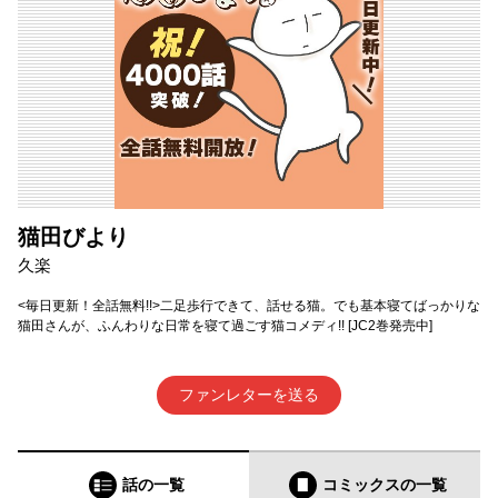
猫田びより
久楽
<毎日更新！全話無料!!>二足歩行できて、話せる猫。でも基本寝てばっかりな
猫田さんが、ふんわりな日常を寝て過ごす猫コメディ!! [JC2巻発売中]
ファンレターを送る
話の一覧
コミックス
の一覧