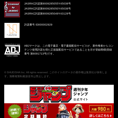
JASRAC許諾第9009285055Y45038号
JASRAC許諾第9009285050Y45038号
JASRAC許諾第9009285049Y43128号
許諾番号 ID000002929
ABJマークは、この電子書店・電子書籍配信サービスが、著作権者からコン
テンツ使用許諾を得た正規版配信サービスであることを示す登録商標(登録
番号 第6091713号)です。
©
SHUEISHA Inc
. All rights reserved. このサイトのデータの著作権は集英社が保有しま
す。無断複製転載放送等は禁止します。