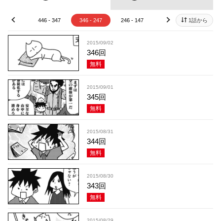
46 - 447
446 - 347
346 - 247
246 - 147
146 - 47
1話から
46 - 
prev
next
2015/09/02
346回
無料
2015/09/01
345回
無料
2015/08/31
344回
無料
2015/08/30
343回
無料
2015/08/29