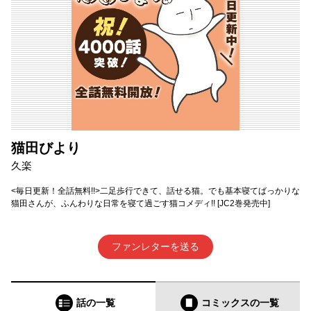
猫田びより
久楽
<毎日更新！全話無料!!>二足歩行できて、話せる猫。でも基本寝てばっかりな
猫田さんが、ふんわりな日常を寝て過ごす猫コメディ!! [JC2巻発売中]
ファンレターを送る
話の一覧
コミックス
の一覧