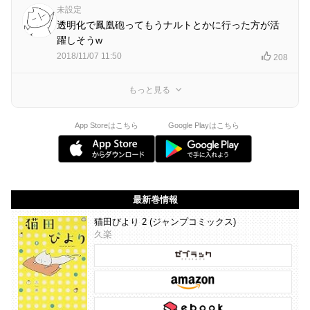
未設定
透明化で鳳凰砲ってもうナルトとかに行った方が活
躍しそうw
2018/11/07 11:50
208
もっと見る
App Storeはこちら
Google Playはこちら
最新巻情報
猫田びより 2 (ジャンプコミックス)
久楽