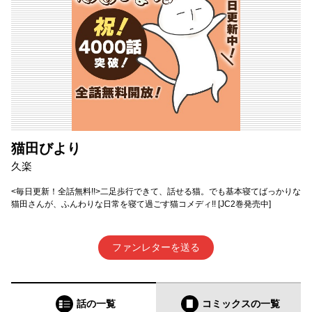
猫田びより
久楽
<毎日更新！全話無料!!>二足歩行できて、話せる猫。でも基本寝てばっかりな
猫田さんが、ふんわりな日常を寝て過ごす猫コメディ!! [JC2巻発売中]
ファンレターを送る
話の一覧
コミックス
の一覧