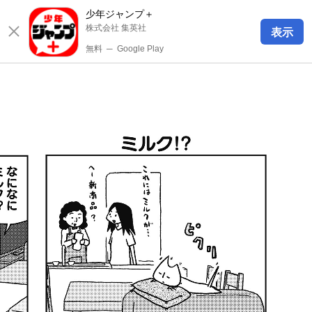
少年ジャンプ＋
株式会社 集英社
表示
無料
─
Google Play