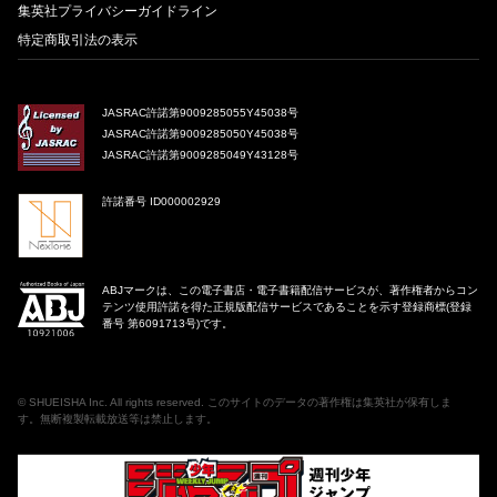
集英社プライバシーガイドライン
特定商取引法の表示
JASRAC許諾第9009285055Y45038号
JASRAC許諾第9009285050Y45038号
JASRAC許諾第9009285049Y43128号
許諾番号 ID000002929
ABJマークは、この電子書店・電子書籍配信サービスが、著作権者からコン
テンツ使用許諾を得た正規版配信サービスであることを示す登録商標(登録
番号 第6091713号)です。
©
SHUEISHA Inc
. All rights reserved. このサイトのデータの著作権は集英社が保有しま
す。無断複製転載放送等は禁止します。