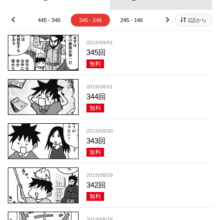
45 - 446
445 - 346
345 - 246
245 - 146
145 - 46
1話から
45 - 
prev
next
2015/09/01
345回
無料
2015/08/31
344回
無料
2015/08/30
343回
無料
2015/08/29
342回
無料
2015/08/28