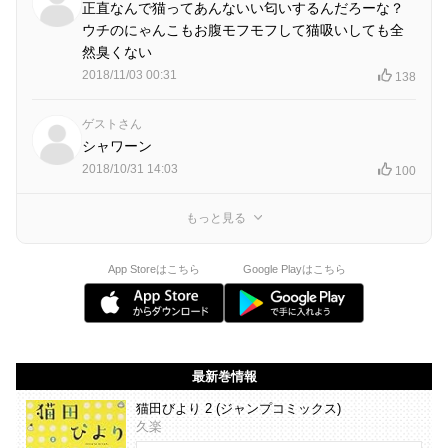
正直なんで猫ってあんないい匂いするんだろーな？
ウチのにゃんこもお腹モフモフして猫吸いしても全
然臭くない
2018/11/03 00:31
138
ゲストさん
シャワーン
2018/10/31 14:03
100
もっと見る
App Storeはこちら
Google Playはこちら
最新巻情報
猫田びより 2 (ジャンプコミックス)
久楽