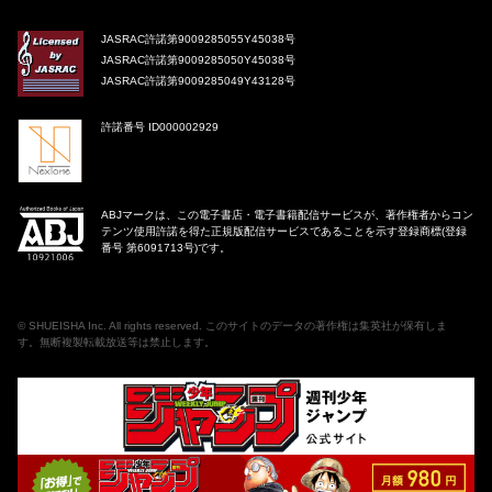
JASRAC許諾第9009285055Y45038号
JASRAC許諾第9009285050Y45038号
JASRAC許諾第9009285049Y43128号
許諾番号 ID000002929
ABJマークは、この電子書店・電子書籍配信サービスが、著作権者からコン
テンツ使用許諾を得た正規版配信サービスであることを示す登録商標(登録
番号 第6091713号)です。
©
SHUEISHA Inc
. All rights reserved. このサイトのデータの著作権は集英社が保有しま
す。無断複製転載放送等は禁止します。