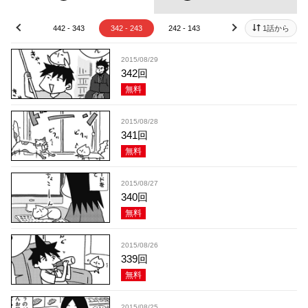
42 - 443
442 - 343
342 - 243
242 - 143
142 - 43
1話から
42 - 
prev
next
2015/08/29
342回
無料
2015/08/28
341回
無料
2015/08/27
340回
無料
2015/08/26
339回
無料
2015/08/25