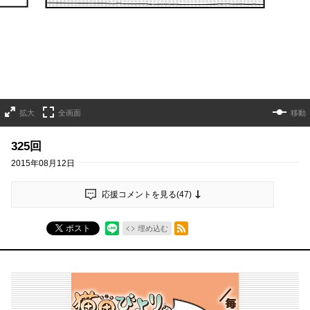
拡大
全画面
移動
325回
2015年08月12日
応援コメントを見る(
47
)
RSSフィード
ポスト
埋め込む