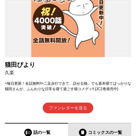
猫田びより
久楽
<毎日更新！全話無料!!>二足歩行できて、話せる猫。でも基本寝てばっかりな
猫田さんが、ふんわりな日常を寝て過ごす猫コメディ!! [JC2巻発売中]
ファンレターを送る
話の一覧
コミックス
の一覧