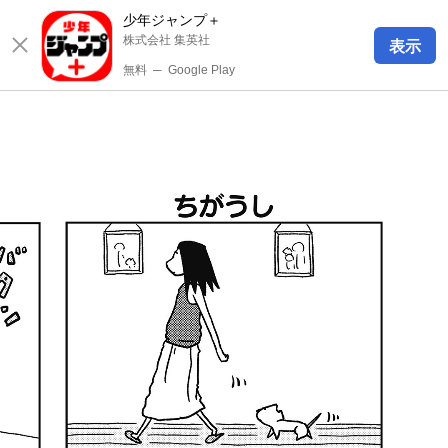
少年ジャンプ＋
株式会社 集英社
表示
無料
─
Google Play