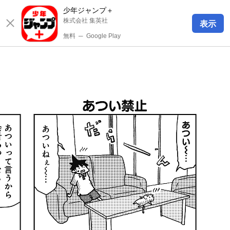
少年ジャンプ＋
株式会社 集英社
表示
無料
─
Google Play