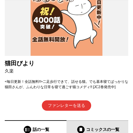
猫田びより
久楽
<毎日更新！全話無料!!>二足歩行できて、話せる猫。でも基本寝てばっかりな
猫田さんが、ふんわりな日常を寝て過ごす猫コメディ!! [JC2巻発売中]
ファンレターを送る
話の一覧
コミックス
の一覧