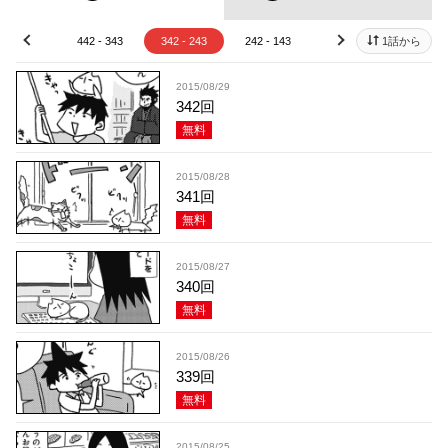
42 - 443
442 - 343
342 - 243
242 - 143
142 - 43
1話から
42 - 
prev
next
2015/08/29
342回
無料
2015/08/28
341回
無料
2015/08/27
340回
無料
2015/08/26
339回
無料
2015/08/25