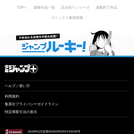
TOPへ
連載作品一覧
読み切りシリーズ
連載終了作品
コミックス最新情報
才能溢れる投稿作が読み放題！ ジャンプルーキー！
ヘルプ／使い方
利用規約
集英社プライバシーガイドライン
特定商取引法の表示
JASRAC許諾第9009285055Y45038号