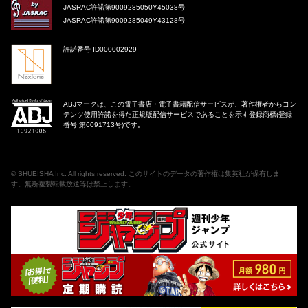
JASRAC許諾第9009285050Y45038号
JASRAC許諾第9009285049Y43128号
許諾番号 ID000002929
ABJマークは、この電子書店・電子書籍配信サービスが、著作権者からコン
テンツ使用許諾を得た正規版配信サービスであることを示す登録商標(登録
番号 第6091713号)です。
©
SHUEISHA Inc
. All rights reserved. このサイトのデータの著作権は集英社が保有しま
す。無断複製転載放送等は禁止します。