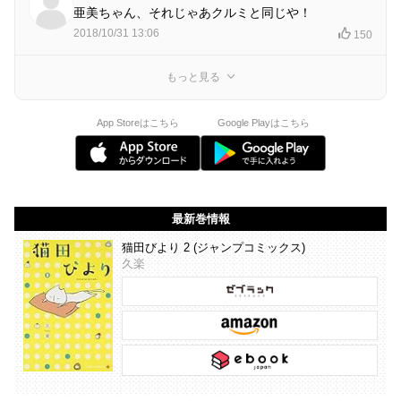
亜美ちゃん、それじゃあクルミと同じや！
2018/10/31 13:06
150
もっと見る
App Storeはこちら
Google Playはこちら
最新巻情報
猫田びより 2 (ジャンプコミックス)
久楽