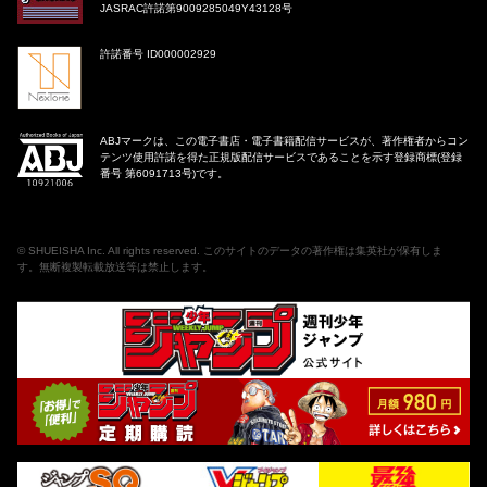
JASRAC許諾第9009285049Y43128号
許諾番号 ID000002929
ABJマークは、この電子書店・電子書籍配信サービスが、著作権者からコン
テンツ使用許諾を得た正規版配信サービスであることを示す登録商標(登録
番号 第6091713号)です。
©
SHUEISHA Inc
. All rights reserved. このサイトのデータの著作権は集英社が保有しま
す。無断複製転載放送等は禁止します。