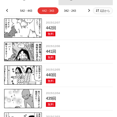
42 - 543
542 - 443
442 - 343
342 - 243
242 - 143
1話から
142 - 
prev
next
2015/12/07
442回
無料
2015/12/06
441回
無料
2015/12/05
440回
無料
2015/12/04
439回
無料
2015/12/03