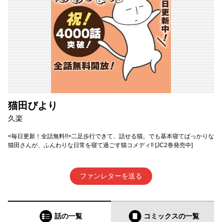
猫田びより
久楽
<毎日更新！全話無料!!>二足歩行できて、話せる猫。でも基本寝てばっかりな
猫田さんが、ふんわりな日常を寝て過ごす猫コメディ!! [JC2巻発売中]
ファンレターを送る
話の一覧
コミックス
の一覧