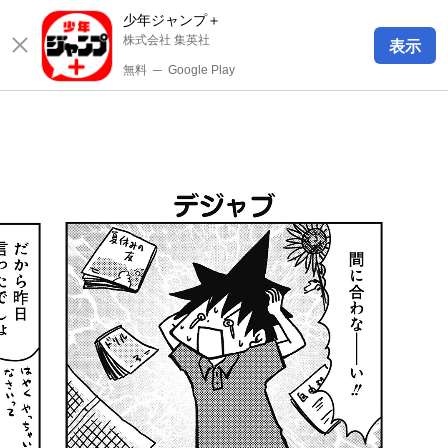
少年ジャンプ＋
株式会社 集英社
表示
無料
─
Google Play