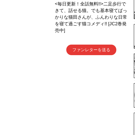
<毎日更新！全話無料!!>二足歩行で
きて、話せる猫。でも基本寝てばっ
かりな猫田さんが、ふんわりな日常
を寝て過ごす猫コメディ!! [JC2巻発
売中]
ファンレターを送る