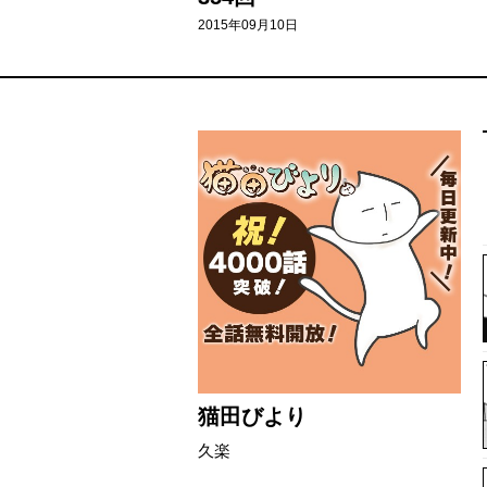
2015年09月10日
145
1144 - 1045
1044 - 945
944 - 845
844 - 745
744 - 645
猫田びより
久楽