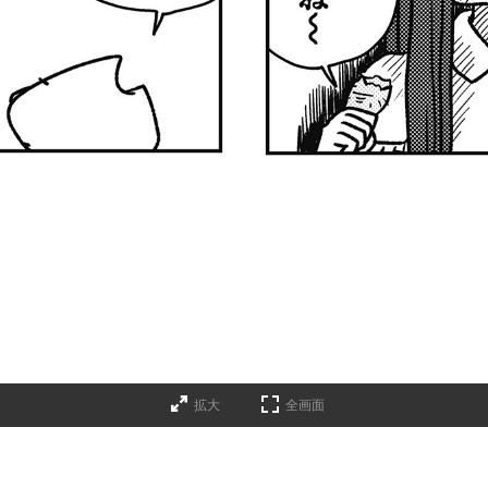
拡大
全画面