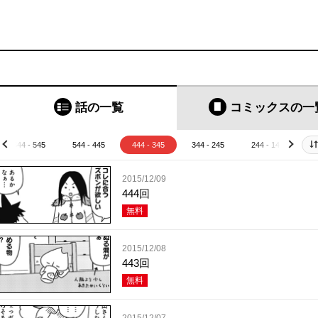
話の一覧
コミックス
の一
644 - 545
544 - 445
444 - 345
344 - 245
244 - 145
1
prev
next
2015/12/09
444回
無料
2015/12/08
443回
無料
2015/12/07