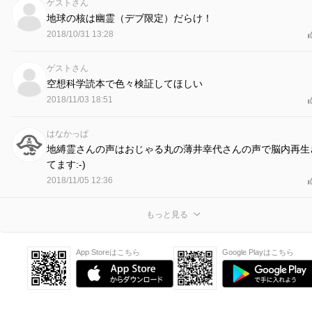
ゲストさん
地球の核は幽霊（デブ限定）だらけ！
2018/10/31 13:28
ゲストさん
空想科学読本で色々検証してほしい
2018/11/03 18:51
はなかっぱ
地縛霊さんの声はおじゃる丸の薄井幸代さんの声で脳内再生
てます:-)
2018/11/05 12:36
もっと見る
App Storeはこちら
Google Playはこちら