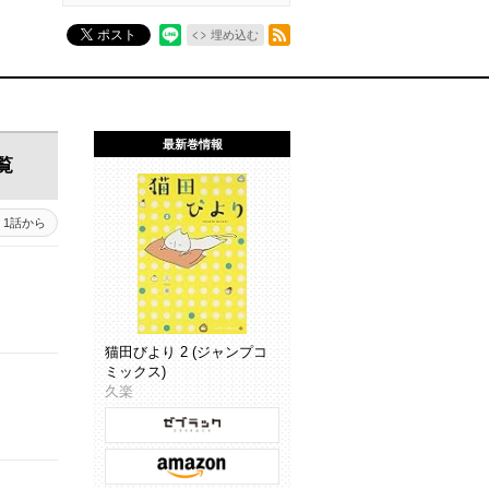
RSSフィード
ポスト
埋め込む
最新巻情報
覧
44 - 45
1話から
44 - 1
猫田びより 2 (ジャンプコ
ミックス)
久楽