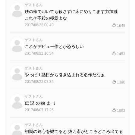
ゲストさん
鉄の棒で叩いても殺さずに床にめりこます力加減
これぞ不殺の極意よな
2017/08/22 00:49
1649
ゲストさん
これがデビュー作とか恐ろしい
2017/08/22 18:34
1453
ゲストさん
やっぱ１話目から引き込まれる名作だなぁ
2017/08/22 02:34
1390
ゲストさん
伝 説 の 始 ま り
2017/06/07 17:25
1092
ゲストさん
初期の剣心を観てると 抜刀斎がところどころ出てる