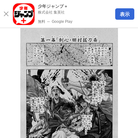
少年ジャンプ＋
株式会社 集英社
表示
無料
─
Google Play