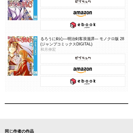
るろうに剣心―明治剣客浪漫譚― モノクロ版 28
(ジャンプコミックスDIGITAL)
和月伸宏
同じ作者の作品