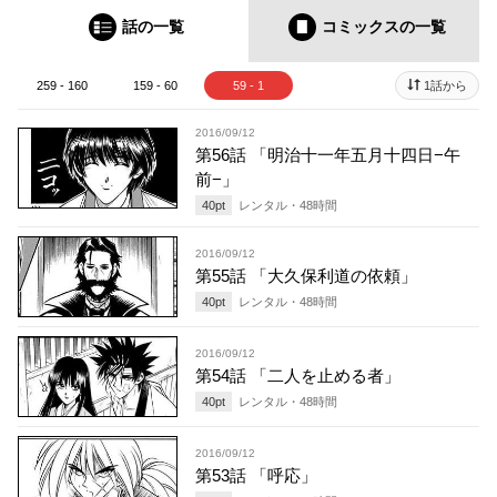
話の一覧
コミックス
の一覧
259 - 160
159 - 60
59 - 1
1話から
2016/09/12
第56話 「明治十一年五月十四日−午
前−」
40
pt
レンタル・
48
時間
2016/09/12
第55話 「大久保利道の依頼」
40
pt
レンタル・
48
時間
2016/09/12
第54話 「二人を止める者」
40
pt
レンタル・
48
時間
2016/09/12
第53話 「呼応」