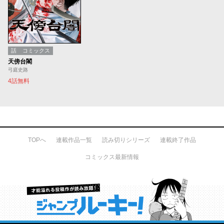
話
コミックス
天傍台閣
弓庭史路
4話無料
TOPへ
連載作品一覧
読み切りシリーズ
連載終了作品
コミックス最新情報