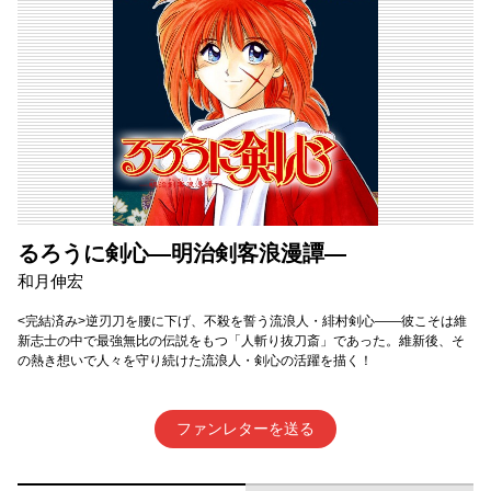
るろうに剣心―明治剣客浪漫譚―
和月伸宏
<完結済み>逆刃刀を腰に下げ、不殺を誓う流浪人・緋村剣心——彼こそは維
新志士の中で最強無比の伝説をもつ「人斬り抜刀斎」であった。維新後、そ
の熱き想いで人々を守り続けた流浪人・剣心の活躍を描く！
ファンレターを送る