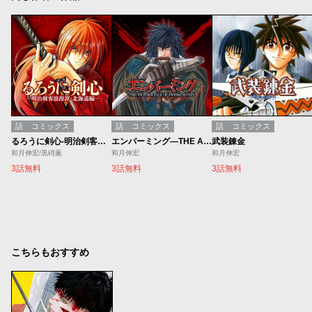
話
コミックス
話
コミックス
話
コミックス
るろうに剣心-明治剣客浪漫譚・北海道編-
エンバーミング―THE ANOTHER TALE OF FRANKENSTEIN―
武装錬金
和月伸宏/黒碕薫
和月伸宏
和月伸宏
3話無料
3話無料
3話無料
こちらもおすすめ