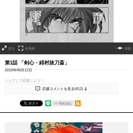
拡大
全画面
移動
第1話 「剣心・緋村抜刀斎」
2016年09月12日
シェアして応援しよう！
応援コメントを見る(
412
)
RSSフィード
ポスト
埋め込む