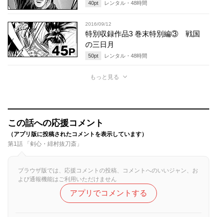
40
pt
レンタル・
48
時間
2016/09/12
特別収録作品3 巻末特別編③ 戦国
の三日月
50
pt
レンタル・
48
時間
もっと見る
この話への応援コメント
（アプリ版に投稿されたコメントを表示しています）
第1話 「剣心・緋村抜刀斎」
ブラウザ版では、応援コメントの投稿、コメントへのいいジャン、お
よび通報機能はご利用いただけません
アプリでコメントする