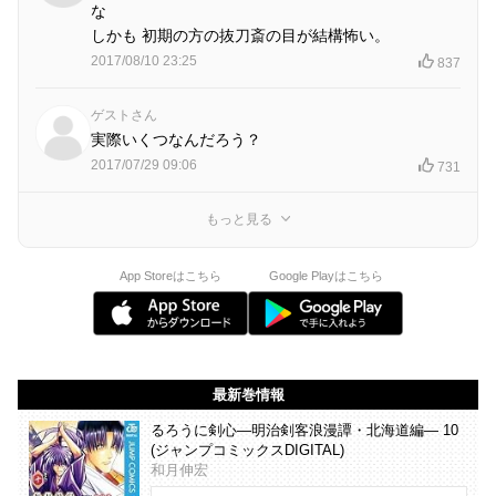
な
しかも 初期の方の抜刀斎の目が結構怖い。
2017/08/10 23:25
837
ゲストさん
実際いくつなんだろう？
2017/07/29 09:06
731
もっと見る
App Storeはこちら
Google Playはこちら
最新巻情報
るろうに剣心―明治剣客浪漫譚・北海道編― 10
(ジャンプコミックスDIGITAL)
和月伸宏