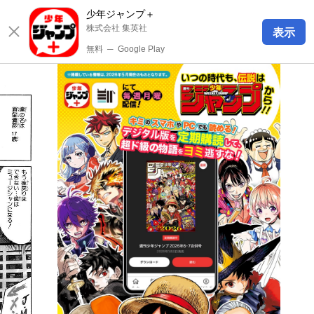
少年ジャンプ＋
株式会社 集英社
表示
無料
─
Google Play