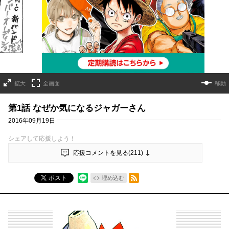
詳細ページへのリンク
拡大
全画面
移動
第1話 なぜか気になるジャガーさん
2016年09月19日
シェアして応援しよう！
応援コメントを見る(
211
)
RSSフィード
ポスト
埋め込む