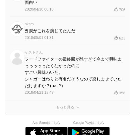
面白い
2020/04/30 00:18
706
hkato
要潤がこれを演じてたんだ
2018/05/01 01:31
623
ゲストさん
フードファイターの最終回が酷すぎて今まで興味ま
っっっっったくなかったのに
すごい興味わいた。
ジャガーはわりと有名だそうなので楽しませていた
だけますか？(-ω- ?)
2018/04/21 18:43
358
もっと見る
App Storeはこちら
Google Playはこちら