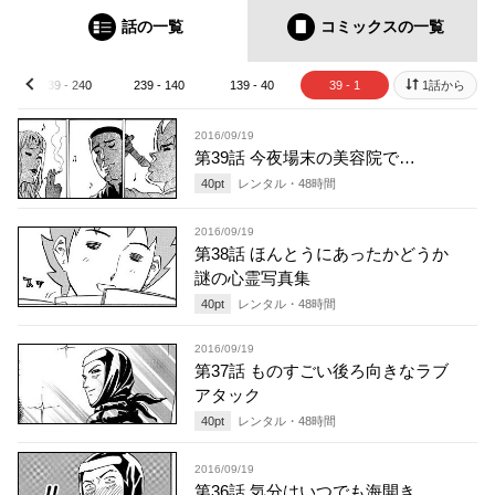
話の一覧
コミックス
の一覧
339 - 240
239 - 140
139 - 40
39 - 1
1話から
prev
2016/09/19
第39話 今夜場末の美容院で…
40
pt
レンタル・
48
時間
2016/09/19
第38話 ほんとうにあったかどうか
謎の心霊写真集
40
pt
レンタル・
48
時間
2016/09/19
第37話 ものすごい後ろ向きなラブ
アタック
40
pt
レンタル・
48
時間
2016/09/19
第36話 気分はいつでも海開き