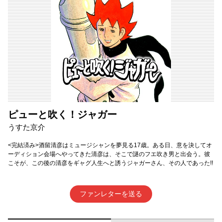
ピューと吹く！ジャガー
うすた京介
<完結済み>酒留清彦はミュージシャンを夢見る17歳。ある日、意を決してオ
ーディション会場へやってきた清彦は、そこで謎のフエ吹き男と出会う。彼
こそが、この後の清彦をギャグ人生へと誘うジャガーさん、その人であった!!
ファンレターを送る