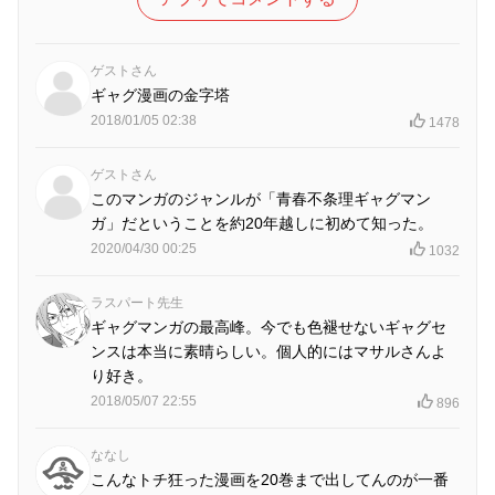
ゲストさん
ギャグ漫画の金字塔
2018/01/05 02:38
1478
ゲストさん
このマンガのジャンルが「青春不条理ギャグマン
ガ」だということを約20年越しに初めて知った。
2020/04/30 00:25
1032
ラスパート先生
ギャグマンガの最高峰。今でも色褪せないギャグセ
ンスは本当に素晴らしい。個人的にはマサルさんよ
り好き。
2018/05/07 22:55
896
ななし
こんなトチ狂った漫画を20巻まで出してんのが一番