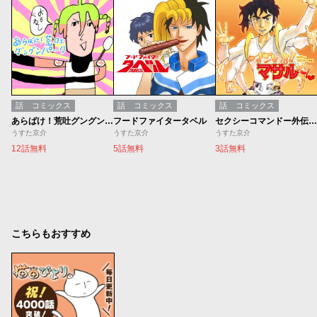
話
コミックス
話
コミックス
話
コミックス
あらばけ！荒吐グングンパーク
フードファイタータベル
セクシーコマンドー外伝 すごいよ!!マサルさん
うすた京介
うすた京介
うすた京介
12話無料
5話無料
3話無料
こちらもおすすめ