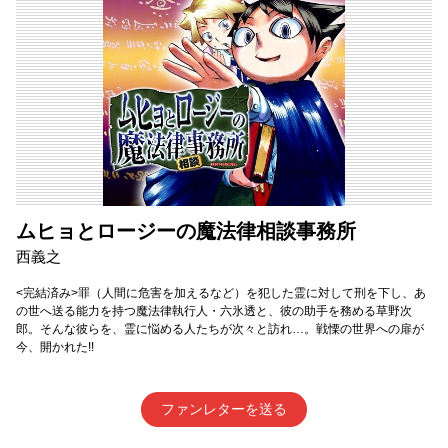
ムヒョとロージーの魔法律相談事務所
西義之
<完結済み>罪（人間に危害を加えるなど）を犯した霊に対して刑を下し、あ
の世へ送る能力を持つ魔法律執行人・六氷透と、彼の助手を務める草野次
郎。そんな彼らを、霊に悩める人たちが次々と訪れ…。戦慄の世界への扉が
今、開かれた!!
ファンレターを送る