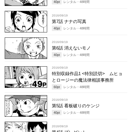
40
pt
レンタル・
48
時間
2016/09/19
第7話 ナナの写真
40
pt
レンタル・
48
時間
2016/09/19
第6話 消えないモノ
40
pt
レンタル・
48
時間
2016/09/19
特別収録作品1 <特別読切> ムヒョ
とロージーの魔法律相談事務所
60
pt
レンタル・
48
時間
2016/09/19
第5話 看板破りのケンジ
40
pt
レンタル・
48
時間
2016/09/19