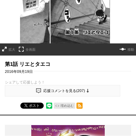
拡大
全画面
移動
第1話 リエとタエコ
2016年09月19日
シェアして応援しよう！
応援コメントを見る(
207
)
RSSフィード
ポスト
埋め込む