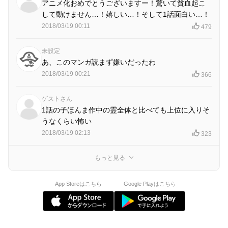
アニメ化おめでとうございますー！驚いて貧血起こ
して動けません…！嬉しい…！そして1話面白い…！
2018/03/19 00:11
479
未設定
あ、このマンガ読まず嫌いだったわ
2018/03/19 00:21
366
ゲストさん
1話の子ほんま作中の霊全体と比べても上位に入りそ
うなくらい怖い
2018/03/19 02:13
323
もっと見る
App Storeはこちら
Google Playはこちら