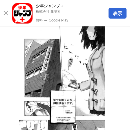
少年ジャンプ＋
株式会社 集英社
表示
無料
─
Google Play