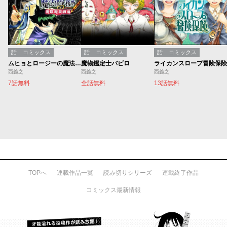
話
コミックス
話
コミックス
話
コミックス
ムヒョとロージーの魔法律相談事務所[魔属魔具師編]
魔物鑑定士バビロ
ライカンスロープ冒険保険
西義之
西義之
西義之
7話無料
全話無料
13話無料
TOPへ
連載作品一覧
読み切りシリーズ
連載終了作品
コミックス最新情報