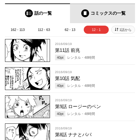
話の一覧
コミックス
の一覧
162 - 113
112 - 63
62 - 13
12 - 1
1話から
2016/09/19
第11話 前兆
40
pt
レンタル・
48
時間
2016/09/19
第10話 気配
40
pt
レンタル・
48
時間
2016/09/19
第9話 ロージーのペン
40
pt
レンタル・
48
時間
2016/09/19
第8話 ナナとパパ