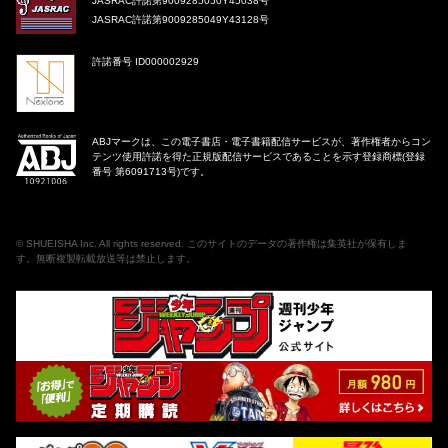
JASRAC許諾第9009285050Y45038号
JASRAC許諾第9009285049Y43128号
許諾番号 ID000002929
ABJマークは、この電子書店・電子書籍配信サービスが、著作権者からコン
テンツ使用許諾を得た正規版配信サービスであることを示す登録商標(登録
番号 第6091713号)です。
©
SHUEISHA Inc
. All rights reserved. このサイトのデータの著作権は集英社が保有しま
す。無断複製転載放送等は禁止します。