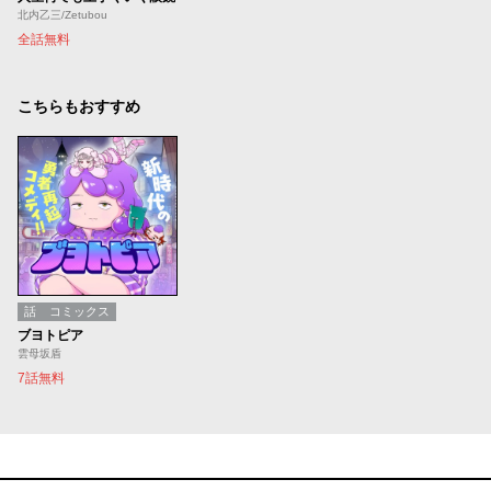
北内乙三/Zetubou
全話無料
こちらもおすすめ
話
コミックス
ブヨトピア
雲母坂盾
7話無料