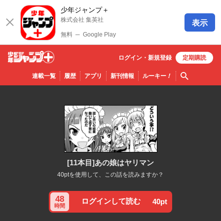
少年ジャンプ＋
株式会社 集英社
表示
無料
─
Google Play
ログイン・
新規
登録
定期購読
少年ジ
検索
連載一覧
履歴
アプリ
新刊情報
ルーキー
！
ャンプ
＋
[11本目]あの娘はヤリマン
40ptを使用して、この話を読みますか？
48
ログインして読む
40pt
時間