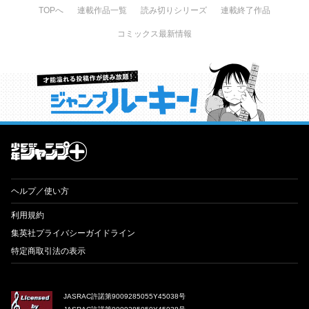
TOPへ
連載作品一覧
読み切りシリーズ
連載終了作品
コミックス最新情報
才能溢れる投稿作が読み放題！ ジャンプルーキー！
ヘルプ／使い方
利用規約
集英社プライバシーガイドライン
特定商取引法の表示
JASRAC許諾第9009285055Y45038号