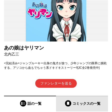
あの娘はヤリマン
北内乙三
<完結済み>ジャンプルーキー出身の鬼才が放つ、少年ジャンプの限界に挑戦
する、アソコから血もでちゃう系ドキドキストーリー!![JC全2巻発売中]
ファンレターを送る
話の一覧
コミックス
の一覧