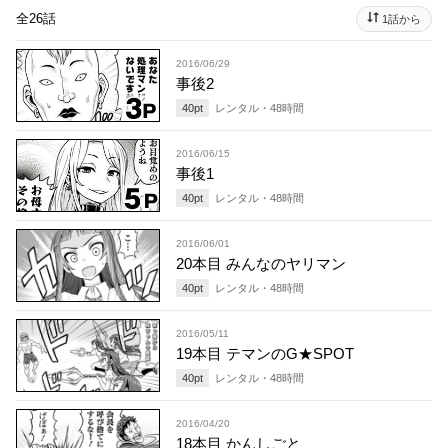
全26話
1話から
2016/06/29
事後2
40
pt
レンタル・
48
時間
2016/06/15
事後1
40
pt
レンタル・
48
時間
2016/06/01
20本目 みんなのヤリマン
40
pt
レンタル・
48
時間
2016/05/11
19本目 テマンのG★SPOT
40
pt
レンタル・
48
時間
2016/04/20
18本目 かんしごと