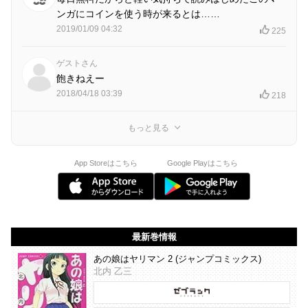
ンガにコインを使う時が来るとは……
2019/01/09 04:32
225
ゲストさん
飽きねえー
2018/04/18 03:39
218
もっと見る
App Storeはこちら
Google Playはこちら
最新巻情報
あの娘はヤリマン 2 (ジャンプコミックス)
北内 乙三