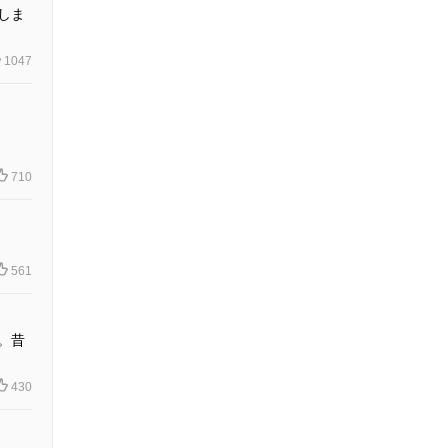
しま
1047
710
561
。昔
430