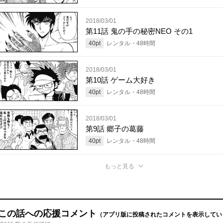
2018/03/01
第11話 鬼の手の秘密NEO その1
40
pt
レンタル・
48
時間
2018/03/01
第10話 ゲーム大好き
40
pt
レンタル・
48
時間
2018/03/01
第9話 郷子の葛藤
40
pt
レンタル・
48
時間
もっと見る
この話への応援コメント
（アプリ版に投稿されたコメントを表示してい