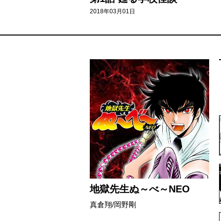
2018年03月01日
地獄先生ぬ～べ～NEO
真倉翔/岡野剛