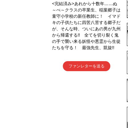
<完結済み>あれから十数年……ぬ
～べ～クラスの卒業生、稲葉郷子は
童守小学校の新任教師に！ イマド
キの子供たちに四苦八苦する郷子だ
が、そんな時、ついにあの男が九州
から帰還する!! 全てを切り裂く鬼
の手で襲い来る妖怪や悪霊から生徒
たちを守る！ 最強先生、凱旋!!
ファンレターを送る