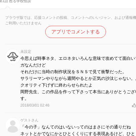
第1話 甦る学校怪談
ブラウザ版では、応援コメントの投稿、コメントへのいいジャン、および通報
ご利用いただけません
アプリでコメントする
未設定
今思えば時事ネタ、エロネタいろんな意味で攻めてて面白い
ガなんだけど
それだけに当時の制作状況をＳＮＳで見て衝撃だった。
サラリーマンやりながら週間やるとか正気の沙汰じゃない。
クオリティ下げずに終わらせられたよ
岡野先生、この作品を作って下さって本当にありがとうござ
す。
2018/03/01 02:46
ゲストさん
「今の子」なんてのはいないってのはまさにその通りだね
ネットとかでなにかとひとくくりにする表現あるけど、ひと