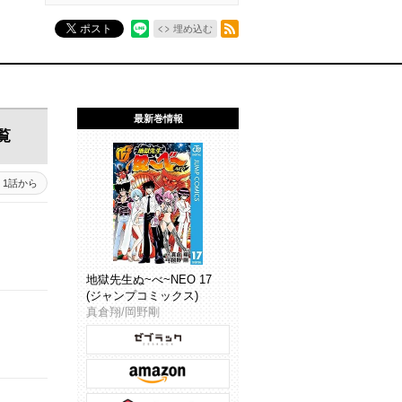
RSSフィード
ポスト
埋め込む
最新巻情報
覧
1話から
地獄先生ぬ~べ~NEO 17
(ジャンプコミックス)
真倉翔/岡野剛