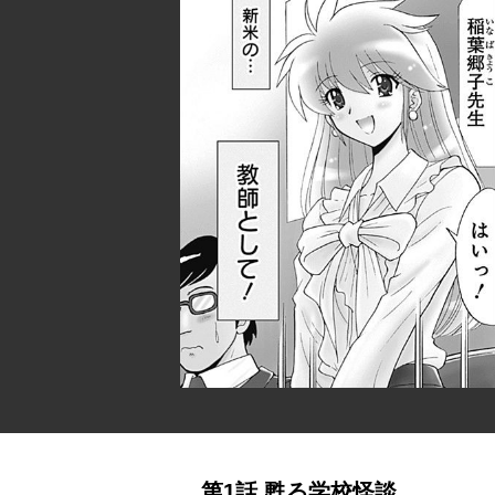
第1話 甦る学校怪談