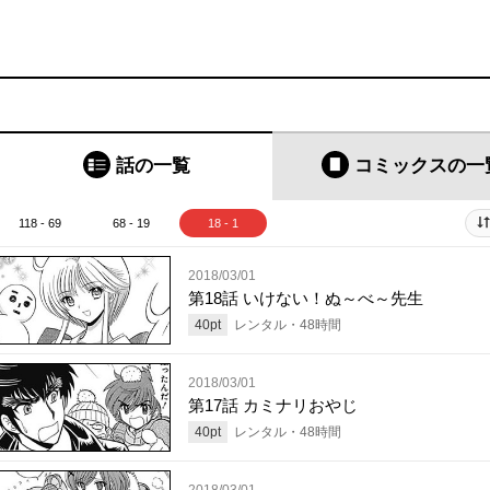
話の一覧
コミックス
の一
118 - 69
68 - 19
18 - 1
2018/03/01
第18話 いけない！ぬ～べ～先生
40
pt
レンタル・
48
時間
2018/03/01
第17話 カミナリおやじ
40
pt
レンタル・
48
時間
2018/03/01