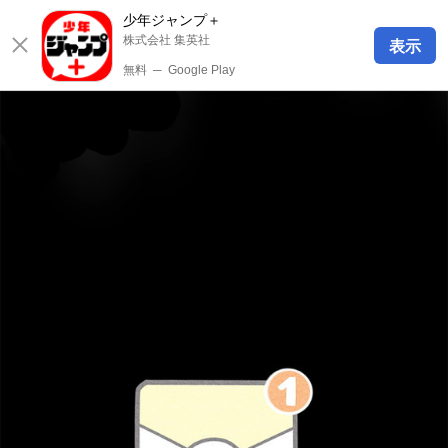
少年ジャンプ＋
株式会社 集英社
表示
無料
─
Google Play