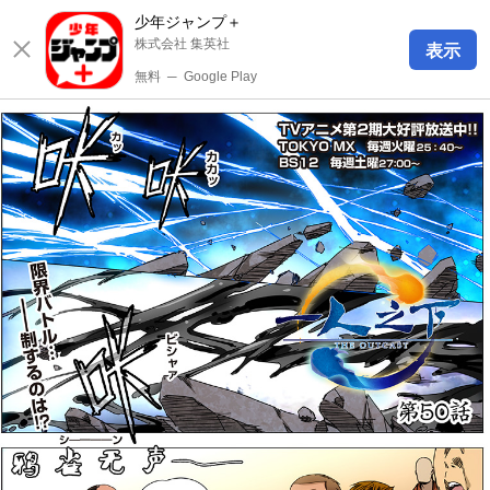
少年ジャンプ＋
株式会社 集英社
表示
無料
─
Google Play