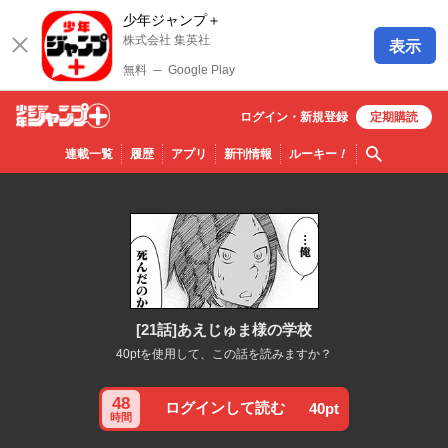
少年ジャンプ＋
株式会社 集英社
表示
無料
─
Google Play
ログイン・
新規
登録
定期購読
少年ジ
検索
連載一覧
履歴
アプリ
新刊情報
ルーキー
！
ャンプ
＋
[21話]あえじゅま様の学校
40ptを使用して、この話を読みますか？
48
ログインして読む
40pt
時間