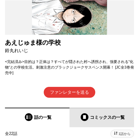
あえじゅま様の学校
鈴丸れいじ
<完結済み>目的は？正体は？すべてが隠された村へ誘拐され、強要される”化
物“との学校生活。刺激注意のブラックジョークサスペンス開幕！ [JC全3巻発
売中]
ファンレターを送る
話の一覧
コミックス
の一覧
全22話
1話から