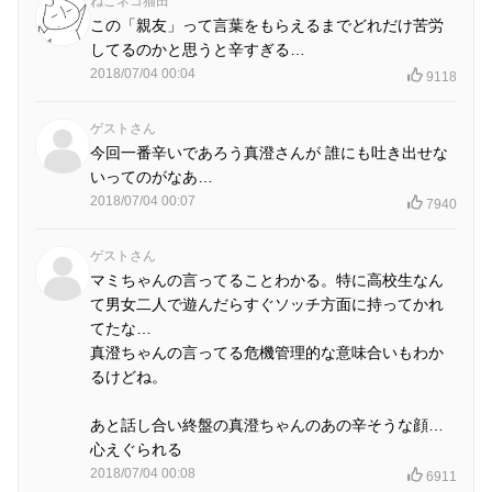
ねこネコ猫田
この「親友」って言葉をもらえるまでどれだけ苦労
してるのかと思うと辛すぎる…
2018/07/04 00:04
9118
ゲストさん
今回一番辛いであろう真澄さんが 誰にも吐き出せな
いってのがなあ…
2018/07/04 00:07
7940
ゲストさん
マミちゃんの言ってることわかる。特に高校生なん
て男女二人で遊んだらすぐソッチ方面に持ってかれ
てたな…
真澄ちゃんの言ってる危機管理的な意味合いもわか
るけどね。
あと話し合い終盤の真澄ちゃんのあの辛そうな顔…
心えぐられる
2018/07/04 00:08
6911