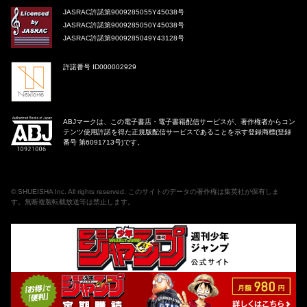
JASRAC許諾第9009285055Y45038号
JASRAC許諾第9009285050Y45038号
JASRAC許諾第9009285049Y43128号
許諾番号 ID000002929
ABJマークは、この電子書店・電子書籍配信サービスが、著作権者からコン
テンツ使用許諾を得た正規版配信サービスであることを示す登録商標(登録
番号 第6091713号)です。
©
SHUEISHA Inc
. All rights reserved. このサイトのデータの著作権は集英社が保有しま
す。無断複製転載放送等は禁止します。