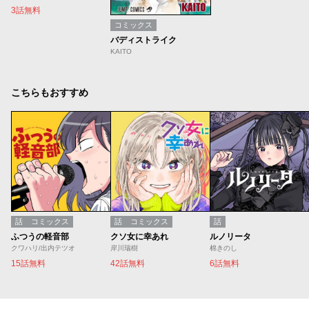
3話無料
コミックス
バディストライク
KAITO
こちらもおすすめ
話
コミックス
話
コミックス
話
ふつうの軽音部
クソ女に幸あれ
ルノリータ
クワハリ/出内テツオ
岸川瑞樹
棉きのし
15話無料
42話無料
6話無料