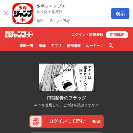
少年ジャンプ＋
株式会社 集英社
表示
無料
─
Google Play
ログイン・
新規
登録
定期購読
少年ジ
検索
連載一覧
履歴
アプリ
新刊情報
ルーキー
！
ャンプ
＋
[32話]青のフラッグ
40ptを使用して、この話を読みますか？
48
ログインして読む
40pt
時間