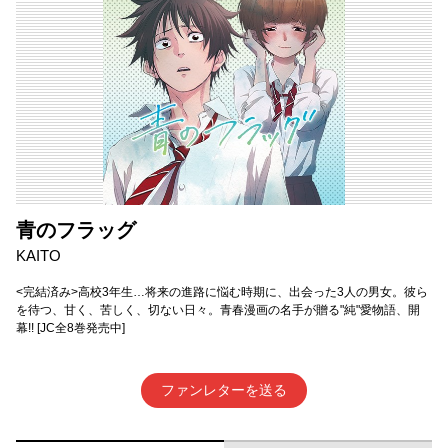
青のフラッグ
KAITO
<完結済み>高校3年生…将来の進路に悩む時期に、出会った3人の男女。彼ら
を待つ、甘く、苦しく、切ない日々。青春漫画の名手が贈る"純"愛物語、開
幕!! [JC全8巻発売中]
ファンレターを送る