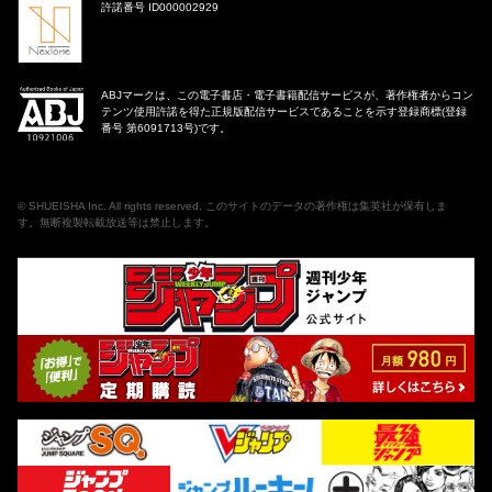
許諾番号 ID000002929
ABJマークは、この電子書店・電子書籍配信サービスが、著作権者からコン
テンツ使用許諾を得た正規版配信サービスであることを示す登録商標(登録
番号 第6091713号)です。
©
SHUEISHA Inc
. All rights reserved. このサイトのデータの著作権は集英社が保有しま
す。無断複製転載放送等は禁止します。