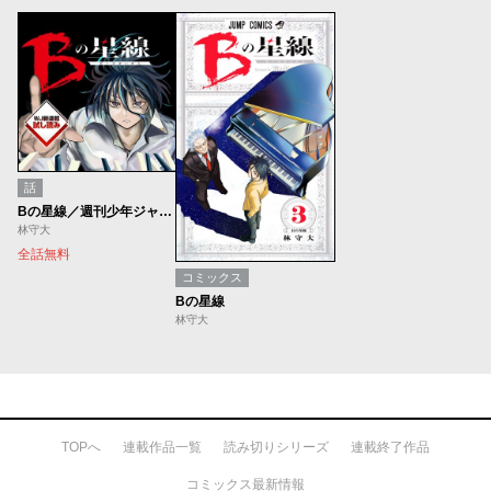
話
Bの星線／週刊少年ジャンプ新連載試し読み
林守大
全話無料
コミックス
Bの星線
林守大
TOPへ
連載作品一覧
読み切りシリーズ
連載終了作品
コミックス最新情報