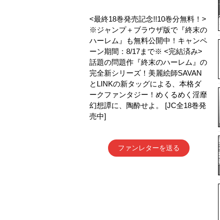
<最終18巻発売記念!!10巻分無料！>
※ジャンプ＋ブラウザ版で『終末の
ハーレム』も無料公開中！キャンペ
ーン期間：8/17まで※ <完結済み>
話題の問題作『終末のハーレム』の
完全新シリーズ！美麗絵師SAVAN
とLINKの新タッグによる、本格ダ
ークファンタジー！めくるめく淫靡
幻想譚に、陶酔せよ。 [JC全18巻発
売中]
ファンレターを送る