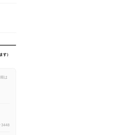
ます）
機能は
3448