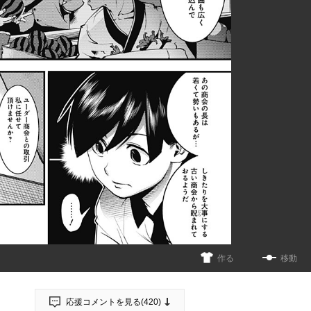
作る
移動
応援コメントを見る(
420
)