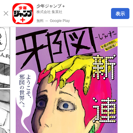
少年ジャンプ＋
株式会社 集英社
表示
無料
─
Google Play