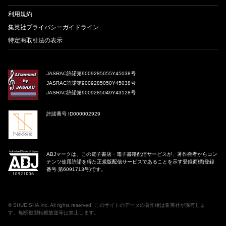
利用規約
集英社プライバシーガイドライン
特定商取引法の表示
JASRAC許諾第9009285055Y45038号
JASRAC許諾第9009285050Y45038号
JASRAC許諾第9009285049Y43128号
許諾番号 ID000002929
ABJマークは、この電子書店・電子書籍配信サービスが、著作権者からコン
テンツ使用許諾を得た正規版配信サービスであることを示す登録商標(登録
番号 第6091713号)です。
©
SHUEISHA Inc
. All rights reserved. このサイトのデータの著作権は集英社が保有しま
す。無断複製転載放送等は禁止します。