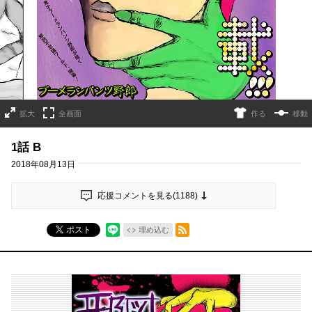
拡大
全画面
作る
移動
1話 B
2018年08月13日
応援コメントを見る(
1188
)
RSSフィード
ポスト
埋め込む