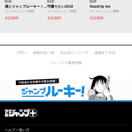
話
話
話
僕とジャンプルーキー！～ブーメランパンツ野郎デビュー物語～
守護りたい2018
Stand by me
ブーメランパンツ野郎
ブーメランパンツ野郎
ブーメランパンツ野郎
全話無料
全話無料
全話無料
TOPへ
連載作品一覧
読み切りシリーズ
連載終了作品
コミックス最新情報
才能溢れる投稿作が読み放題！ ジャンプルーキー！
ヘルプ／使い方