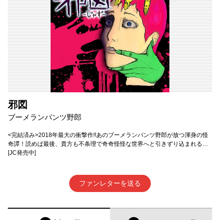
邪図
ブーメランパンツ野郎
<完結済み>2018年最大の衝撃作!!あのブーメランパンツ野郎が放つ渾身の怪
奇譚！読めば最後、貴方も不条理で奇奇怪怪な世界へと引きずり込まれる…
[JC発売中]
ファンレターを送る