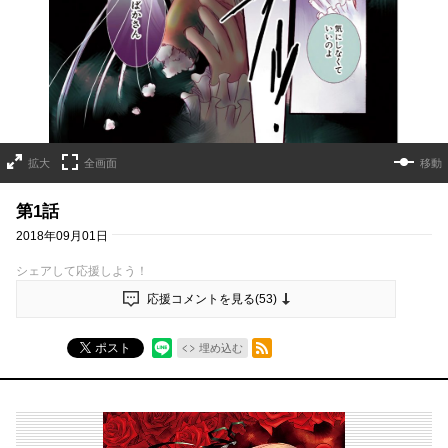
拡大
全画面
移動
第1話
2018年09月01日
シェアして応援しよう！
応援コメントを見る(
53
)
RSSフィード
ポスト
埋め込む