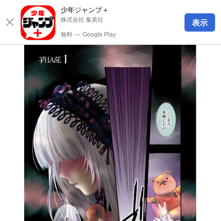
少年ジャンプ＋
株式会社 集英社
表示
無料
─
Google Play