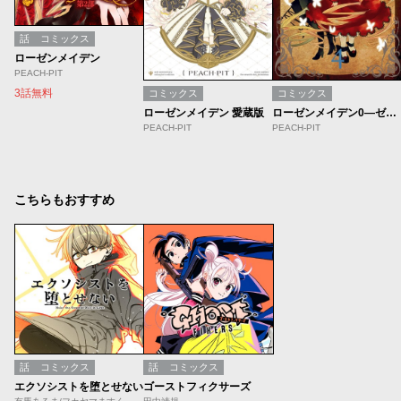
話
コミックス
ローゼンメイデン
PEACH-PIT
3話無料
コミックス
コミックス
ローゼンメイデン 愛蔵版
ローゼンメイデン0—ゼロ—
PEACH-PIT
PEACH-PIT
こちらもおすすめ
話
コミックス
話
コミックス
エクソシストを堕とせない
ゴーストフィクサーズ