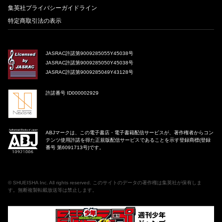
集英社プライバシーガイドライン
特定商取引法の表示
JASRAC許諾第9009285055Y45038号
JASRAC許諾第9009285050Y45038号
JASRAC許諾第9009285049Y43128号
許諾番号 ID000002929
ABJマークは、この電子書店・電子書籍配信サービスが、著作権者からコン
テンツ使用許諾を得た正規版配信サービスであることを示す登録商標(登録
番号 第6091713号)です。
©
SHUEISHA Inc
. All rights reserved. このサイトのデータの著作権は集英社が保有しま
す。無断複製転載放送等は禁止します。