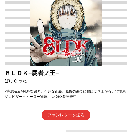
８ＬＤＫ−屍者ノ王−
ぱげらった
<完結済み>純粋な悪と、不純な正義。葛藤の果てに僕は立ち上がる。悲憤系
ゾンビダークヒーロー物語。 [JC全3巻発売中]
ファンレターを送る