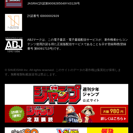
JASRAC許諾第9009285049Y43128号
許諾番号 ID000002929
ABJマークは、この電子書店・電子書籍配信サービスが、著作権者からコン
テンツ使用許諾を得た正規版配信サービスであることを示す登録商標(登録
番号 第6091713号)です。
©
SHUEISHA Inc
. All rights reserved. このサイトのデータの著作権は集英社が保有しま
す。無断複製転載放送等は禁止します。