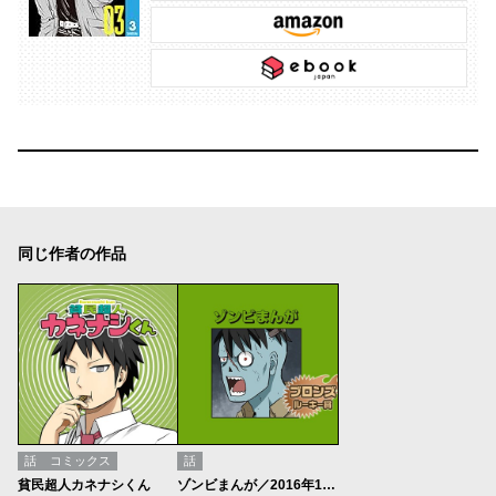
同じ作者の作品
話
コミックス
話
貧民超人カネナシくん
ゾンビまんが／2016年11月期ブロンズルーキー賞