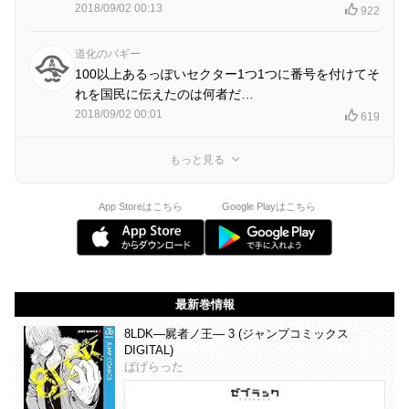
2018/09/02 00:13
922
道化のバギー
100以上あるっぽいセクター1つ1つに番号を付けてそ
れを国民に伝えたのは何者だ…
2018/09/02 00:01
619
もっと見る
App Storeはこちら
Google Playはこちら
最新巻情報
8LDK―屍者ノ王― 3 (ジャンプコミックス
DIGITAL)
ぱげらった