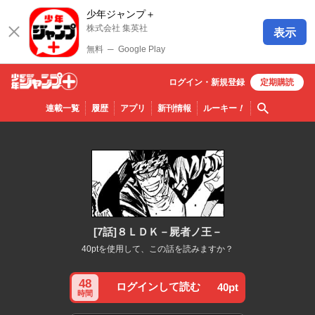
少年ジャンプ＋
株式会社 集英社
表示
無料
─
Google Play
ログイン・
新規
登録
定期購読
少年ジ
検索
連載一覧
履歴
アプリ
新刊情報
ルーキー
！
ャンプ
＋
[7話]８ＬＤＫ－屍者ノ王－
40ptを使用して、この話を読みますか？
48
ログインして読む
40pt
時間