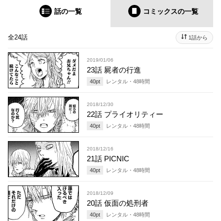
話の一覧
コミックス
の一覧
全24話
1話から
2019/01/06
23話 屍者の行進
40
pt
レンタル・
48
時間
2018/12/30
22話 プライオリティー
40
pt
レンタル・
48
時間
2018/12/16
21話 PICNIC
40
pt
レンタル・
48
時間
2018/12/09
20話 仮面の処刑者
40
pt
レンタル・
48
時間