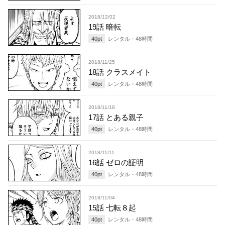
2018/12/02
19話 暗転
40
pt
レンタル・
48
時間
2018/11/25
18話 クラスメイト
40
pt
レンタル・
48
時間
2018/11/18
17話 とある親子
40
pt
レンタル・
48
時間
2018/11/11
16話 ゼロの証明
40
pt
レンタル・
48
時間
2018/11/04
15話 七転８起
40
pt
レンタル・
48
時間