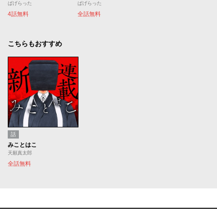
ぱげらった
ぱげらった
4話無料
全話無料
こちらもおすすめ
話
みことはこ
天願真太郎
全話無料