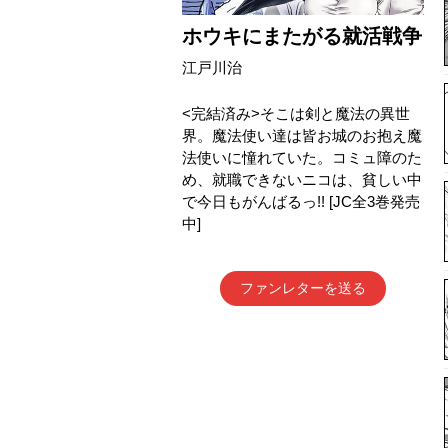
ホウキにまたがる就活戦争
江戸川治
<完結済み>そこは剣と魔法の異世
界。魔法使い達は皆お城のお抱え魔
法使いに憧れていた。コミュ障のた
め、就職できないニコは、貧しい中
で今日もがんばるっ!! [JC全3巻発売
中]
ファンレターを送る