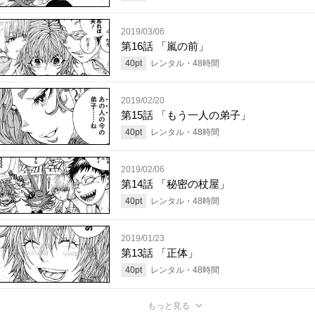
2019/03/06
第16話 「嵐の前」
40
pt
レンタル・
48
時間
2019/02/20
第15話 「もう一人の弟子」
40
pt
レンタル・
48
時間
2019/02/06
第14話 「秘密の杖屋」
40
pt
レンタル・
48
時間
2019/01/23
第13話 「正体」
40
pt
レンタル・
48
時間
もっと見る