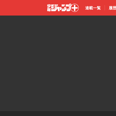
連載一覧
履
少年ジャン
プ＋