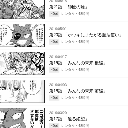
2019/05/15
第21話 「師匠の嘘」
40
pt
レンタル・
48
時間
2019/05/01
第20話 「ホウキにまたがる魔法使い」
40
pt
レンタル・
48
時間
2019/04/17
第19話 「みんなの未来 後編」
40
pt
レンタル・
48
時間
2019/04/03
第18話 「みんなの未来 前編」
40
pt
レンタル・
48
時間
2019/03/20
第17話 「迫る絶望」
40
pt
レンタル・
48
時間