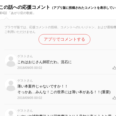
この話への応援コメント
（アプリ版に投稿されたコメントを表示してい
第4話 「あがり症の歌姫」
ブラウザ版では、応援コメントの投稿、コメントへのいいジャン、および通報
ご利用いただけません
アプリでコメントする
ゲストさん
これはおじさん師匠だわ。流石に
2018/09/05 00:02
ゲストさん
薄い本案件じゃないですか！！
そっかあ…みんな！この世界には薄い本がある！！(重要)
2018/09/05 00:02
ゲストさん