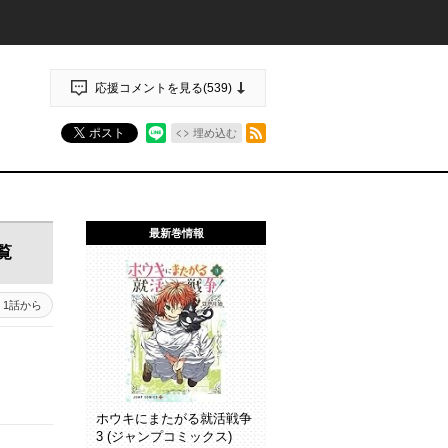
応援コメントを見る(
539
)
RSSフィード
ポスト
埋め込む
最新巻情報
覧
1話から
ホウキにまたがる就活戦争
3 (ジャンプコミックス)