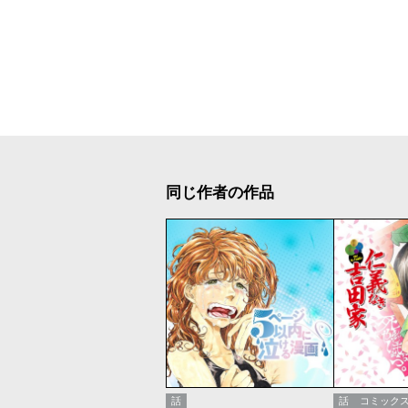
同じ作者の作品
話
話
コミック