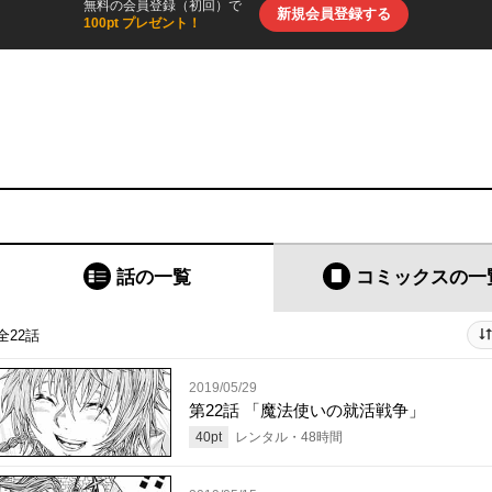
無料の会員登録（初回）で
新規会員登録する
100pt プレゼント！
話の一覧
コミックス
の一
全22話
2019/05/29
第22話 「魔法使いの就活戦争」
40
pt
レンタル・
48
時間