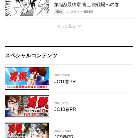
第1話/最終章 富士決戦場への巻
40
pt
レンタル・
48
時間
もっと見る
スペシャルコンテンツ
2024/04/01
JC11巻PR
2020/11/03
JC10巻PR
2020/07/03
JC9巻PR