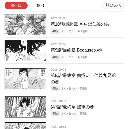
80 - 31
30 - 1
1話から
2023/11/11
第10話/最終章 さらば仁義の巻
40
pt
レンタル・
48
時間
2023/11/04
第9話/最終章 Becauseの巻
40
pt
レンタル・
48
時間
2023/10/28
第8話/最終章 勢揃い！仁義九兄弟
の巻
40
pt
レンタル・
48
時間
2023/10/21
第7話/最終章 援軍の巻
40
pt
レンタル・
48
時間
2023/10/14