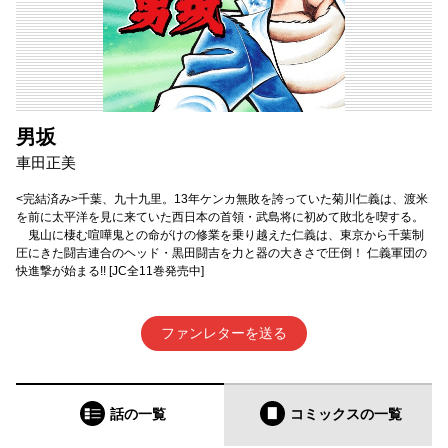
男坂
車田正美
<完結済み>千葉、九十九里。13年ケンカ無敗を誇っていた菊川仁義は、渡米
を前に太平洋を見に来ていた西日本の首領・武島将に初めて敗北を喫する。
鬼山に棲む喧嘩鬼との命がけの修業を乗り越えた仁義は、東京から千葉制
圧にきた闘吉連合のヘッド・黒田闘吉を力と器の大きさで圧倒！ 仁義軍団の
快進撃が始まる!! [JC全11巻発売中]
ファンレターを送る
話の一覧
コミックス
の一覧