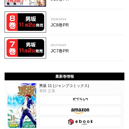
2018/10/24
JC8巻PR
2017/10/25
JC7巻PR
最新巻情報
男坂 11 (ジャンプコミックス)
車田 正美