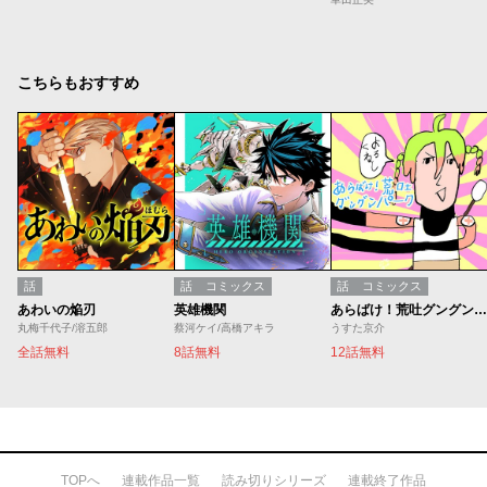
こちらもおすすめ
話
話
コミックス
話
コミックス
あわいの焔刃
英雄機関
あらばけ！荒吐グングンパーク
丸梅千代子/溶五郎
蔡河ケイ/高橋アキラ
うすた京介
全話無料
8話無料
12話無料
TOPへ
連載作品一覧
読み切りシリーズ
連載終了作品