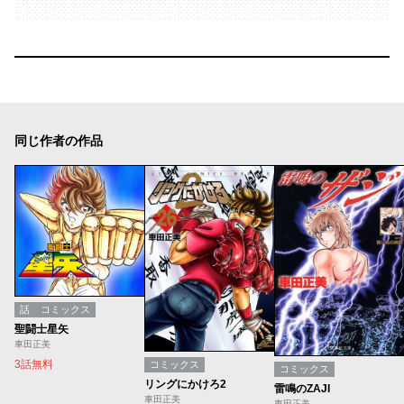
同じ作者の作品
話
コミックス
聖闘士星矢
車田正美
3話無料
コミックス
コミックス
リングにかけろ2
雷鳴のZAJI
車田正美
車田正美