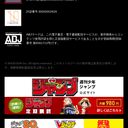
許諾番号 ID000002929
ABJマークは、この電子書店・電子書籍配信サービスが、著作権者からコン
テンツ使用許諾を得た正規版配信サービスであることを示す登録商標(登録
番号 第6091713号)です。
©
SHUEISHA Inc
. All rights reserved. このサイトのデータの著作権は集英社が保有しま
す。無断複製転載放送等は禁止します。