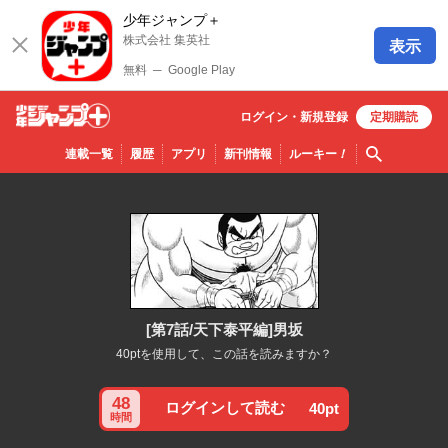
少年ジャンプ＋
株式会社 集英社
表示
無料
─
Google Play
ログイン・
新規
登録
定期購読
少年ジ
検索
連載一覧
履歴
アプリ
新刊情報
ルーキー
！
ャンプ
＋
[第7話/天下泰平編]男坂
40ptを使用して、この話を読みますか？
48
ログインして読む
40pt
時間