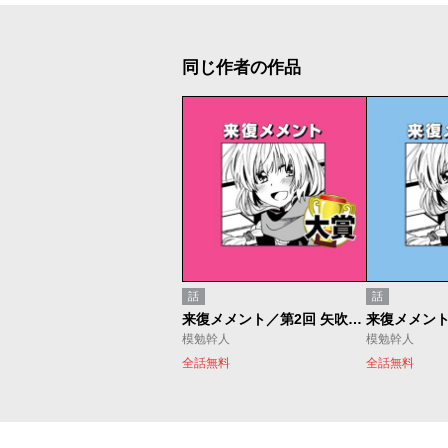
同じ作者の作品
話
話
来復メメント／第2回 矢吹健太朗漫画賞 大賞
模勉幹人
模勉幹人
全話無料
全話無料