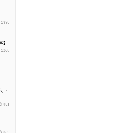
1389
⁉️
1208
良い
991
865