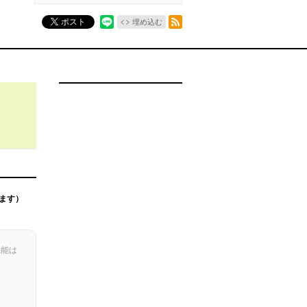
RSSフィード
ポスト
埋め込む
ます）
機能は