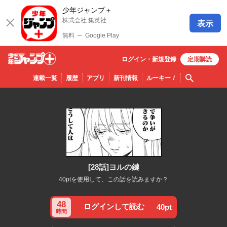
少年ジャンプ＋
株式会社 集英社
表示
無料
─
Google Play
ログイン・
新規
登録
定期購読
少年ジ
検索
連載一覧
履歴
アプリ
新刊情報
ルーキー
！
ャンプ
＋
[28話]ヨルの鍵
40ptを使用して、この話を読みますか？
48
ログインして読む
40pt
時間