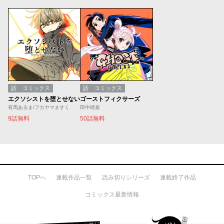
話
コミックス
話
コミックス
エクソシストを堕とせない
ゴーストフィクサーズ
有馬あるま/フカヤマますく
田中靖規
9話無料
50話無料
TOPへ
連載作品一覧
読み切りシリーズ
連載終了作品
コミックス最新情報