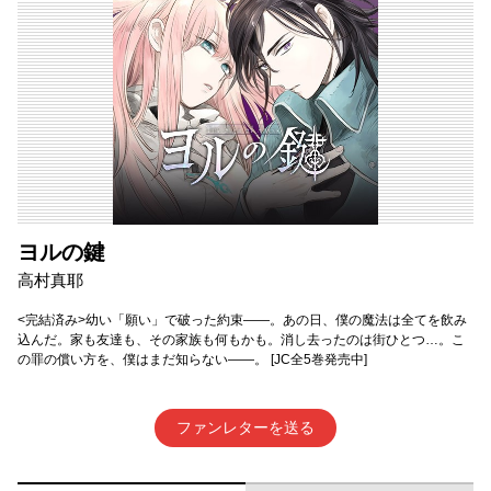
ヨルの鍵
高村真耶
<完結済み>幼い「願い」で破った約束——。あの日、僕の魔法は全てを飲み
込んだ。家も友達も、その家族も何もかも。消し去ったのは街ひとつ…。こ
の罪の償い方を、僕はまだ知らない——。 [JC全5巻発売中]
ファンレターを送る