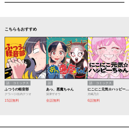
こちらもおすすめ
話
コミックス
話
話
コミックス
ふつうの軽音部
あっ、悪魔ちゃん
にこにこ元気☆ハッピーちゃん
クワハリ/出内テツオ
深津ザオウ
犬嶋乃介
15話無料
全話無料
6話無料