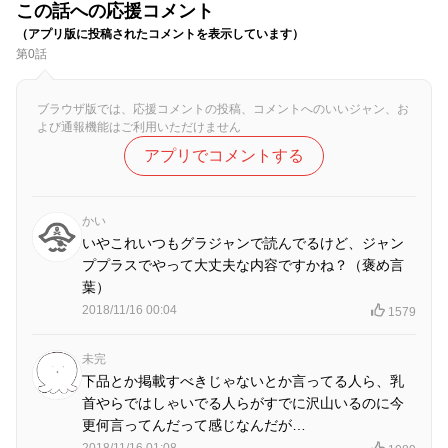
この話への応援コメント
（アプリ版に投稿されたコメントを表示しています）
第0話
ブラウザ版では、応援コメントの投稿、コメントへのいいジャン、お
よび通報機能はご利用いただけません
アプリでコメントする
かい
いやこれいつもグラジャンで読んでるけど、ジャン
ププラスでやって大丈夫な内容ですかね？（褒め言
葉）
2018/11/16 00:04
1579
未完
下品とか掲載すべきじゃないとか言ってる人ら、乳
首やらではしゃいでる人らがすでに沢山いるのに今
更何言ってんだって感じなんだが…
2018/11/16 01:08