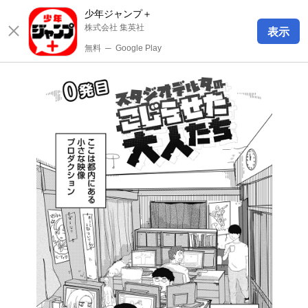
少年ジャンプ＋
株式会社 集英社
表示
無料
─
Google Play