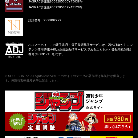
JASRAC許諾第9009285050Y45038号
JASRAC許諾第9009285049Y43128号
許諾番号 ID000002929
ABJマークは、この電子書店・電子書籍配信サービスが、著作権者からコン
テンツ使用許諾を得た正規版配信サービスであることを示す登録商標(登録
番号 第6091713号)です。
©
SHUEISHA Inc
. All rights reserved. このサイトのデータの著作権は集英社が保有しま
す。無断複製転載放送等は禁止します。