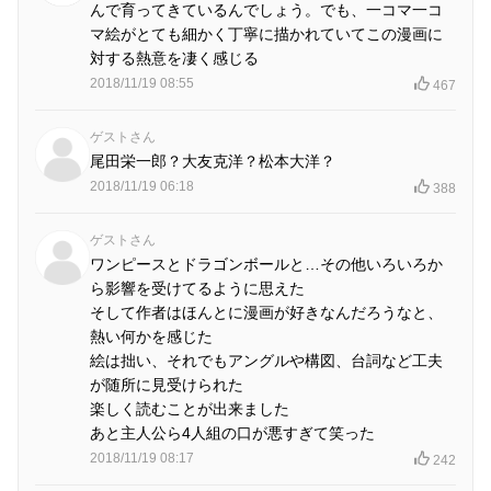
んで育ってきているんでしょう。でも、一コマ一コ
マ絵がとても細かく丁寧に描かれていてこの漫画に
対する熱意を凄く感じる
2018/11/19 08:55
467
ゲストさん
尾田栄一郎？大友克洋？松本大洋？
2018/11/19 06:18
388
ゲストさん
ワンピースとドラゴンボールと…その他いろいろか
ら影響を受けてるように思えた
そして作者はほんとに漫画が好きなんだろうなと、
熱い何かを感じた
絵は拙い、それでもアングルや構図、台詞など工夫
が随所に見受けられた
楽しく読むことが出来ました
あと主人公ら4人組の口が悪すぎて笑った
2018/11/19 08:17
242