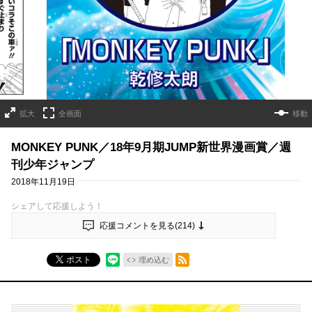
拡大
全画面
移動
MONKEY PUNK／18年9月期JUMP新世界漫画賞／週
刊少年ジャンプ
2018年11月19日
シェアして応援しよう！
応援コメントを見る(
214
)
RSSフィード
ポスト
埋め込む