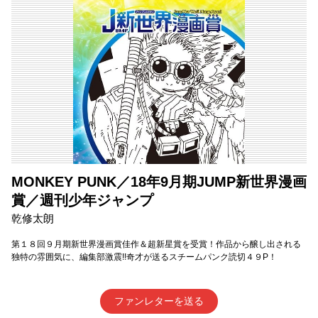
MONKEY PUNK／18年9月期JUMP新世界漫画
賞／週刊少年ジャンプ
乾修太朗
第１８回９月期新世界漫画賞佳作＆超新星賞を受賞！作品から醸し出される
独特の雰囲気に、編集部激震!!奇才が送るスチームパンク読切４９P！
ファンレターを送る