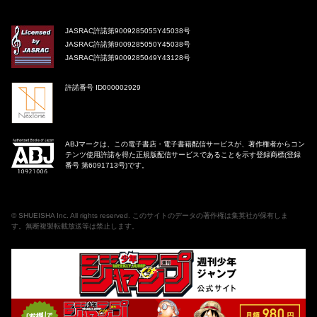
JASRAC許諾第9009285055Y45038号
JASRAC許諾第9009285050Y45038号
JASRAC許諾第9009285049Y43128号
許諾番号 ID000002929
ABJマークは、この電子書店・電子書籍配信サービスが、著作権者からコン
テンツ使用許諾を得た正規版配信サービスであることを示す登録商標(登録
番号 第6091713号)です。
©
SHUEISHA Inc
. All rights reserved. このサイトのデータの著作権は集英社が保有しま
す。無断複製転載放送等は禁止します。