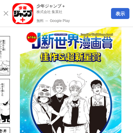
少年ジャンプ＋
株式会社 集英社
表示
無料
─
Google Play