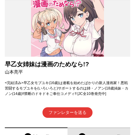
早乙女姉妹は漫画のためなら!?
山本亮平
<完結済み>早乙女モブユキ(16歳)は連載を始めたばかりの新人漫画家！悪戦
苦闘するモブユキを(いろいろと)サポートするのは姉・ノアン(18歳)&妹・カ
ノン(14歳)!!禁断のドキドキご奉仕コメディ!! [JC全10巻発売中]
ファンレターを送る