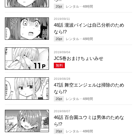
20
pt
レンタル・
48
時間
2019/09/11
48話 瀧波パインは自己分析のため
なら!?
20
pt
レンタル・
48
時間
2019/09/04
JC5巻おまけちょいみせ
無料
2019/08/28
47話 舞空エンジェルは掃除のため
なら!?
20
pt
レンタル・
48
時間
2019/08/07
46話 百合園ユウミは男体のためな
ら!?
20
pt
レンタル・
48
時間