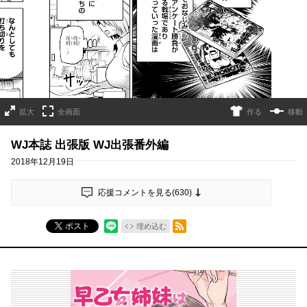
拡大
全画面
作る
移動
WJ本誌 出張版 WJ出張番外編
2018年12月19日
応援コメントを見る(
630
)
RSSフィード
ポスト
埋め込む