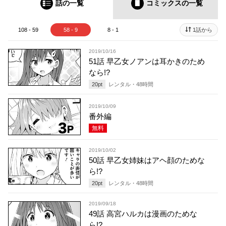
話の一覧
コミックス
の一覧
108 - 59
58 - 9
8 - 1
1話から
2019/10/16
51話 早乙女ノアンは耳かきのため
なら!?
20
pt
レンタル・
48
時間
2019/10/09
番外編
無料
2019/10/02
50話 早乙女姉妹はアヘ顔のためな
ら!?
20
pt
レンタル・
48
時間
2019/09/18
49話 高宮ハルカは漫画のためな
ら!?