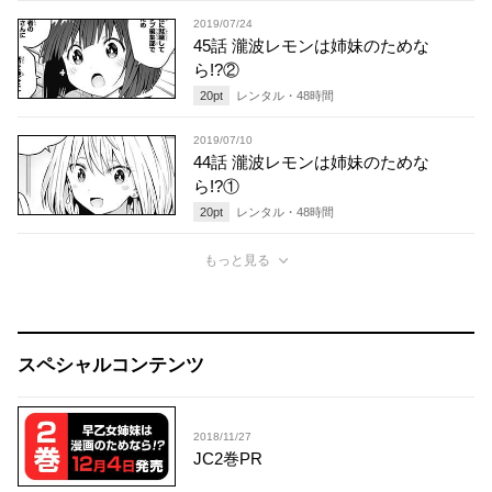
2019/07/24
45話 瀧波レモンは姉妹のためな
ら!?②
20
pt
レンタル・
48
時間
2019/07/10
44話 瀧波レモンは姉妹のためな
ら!?①
20
pt
レンタル・
48
時間
もっと見る
スペシャルコンテンツ
2018/11/27
JC2巻PR