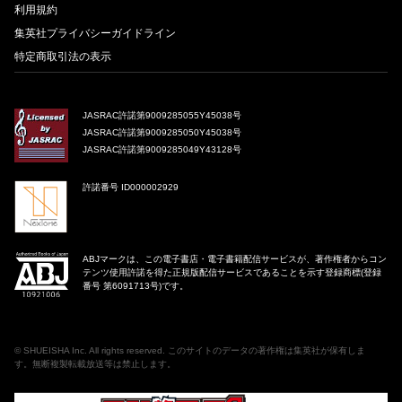
利用規約
集英社プライバシーガイドライン
特定商取引法の表示
JASRAC許諾第9009285055Y45038号
JASRAC許諾第9009285050Y45038号
JASRAC許諾第9009285049Y43128号
許諾番号 ID000002929
ABJマークは、この電子書店・電子書籍配信サービスが、著作権者からコン
テンツ使用許諾を得た正規版配信サービスであることを示す登録商標(登録
番号 第6091713号)です。
©
SHUEISHA Inc
. All rights reserved. このサイトのデータの著作権は集英社が保有しま
す。無断複製転載放送等は禁止します。