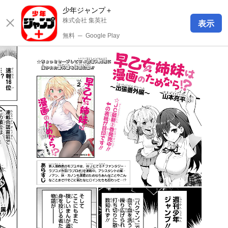
少年ジャンプ＋
株式会社 集英社
表示
無料
─
Google Play