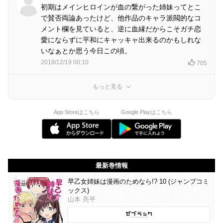
初期はメインヒロインが血の繋がった姉妹ってとこ
で賛否両論あったけど、他作品のキャラ派閥的なコ
メント欄を見ていると、逆に血縁だからこそガチ恋
愛にならずに平和にキャッキャ出来るのかもしれな
いなぁとか思う今日この頃。
2018/12/19 00:10
705
もっと見る
App Storeはこちら
Google Playはこちら
最新巻情報
早乙女姉妹は漫画のためなら!? 10 (ジャンプコミ
ックス)
山本 亮平