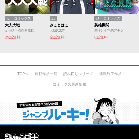
話
コミックス
話
話
コミックス
大人大戦
みことはこ
英雄機関
かっぴー/都築真佐秋
天願真太郎
蔡河ケイ/高橋アキラ
29話無料
全話無料
8話無料
TOPへ
連載作品一覧
読み切りシリーズ
連載終了作品
コミックス最新情報
才能溢れる投稿作が読み放題！ ジャンプルーキー！