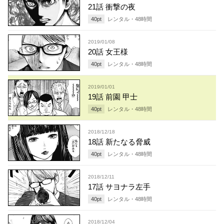
21話 衝撃の夜
40
pt
レンタル・
48
時間
2019/01/08
20話 女王様
40
pt
レンタル・
48
時間
2019/01/01
19話 前園 甲士
40
pt
レンタル・
48
時間
2018/12/18
18話 新たなる脅威
40
pt
レンタル・
48
時間
2018/12/11
17話 サヨナラ左手
40
pt
レンタル・
48
時間
2018/12/04