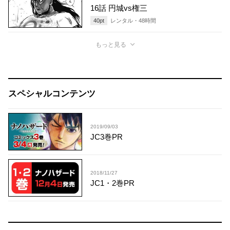
16話 円城vs権三
40
pt
レンタル・
48
時間
もっと見る
スペシャルコンテンツ
2019/09/03
JC3巻PR
2018/11/27
JC1・2巻PR