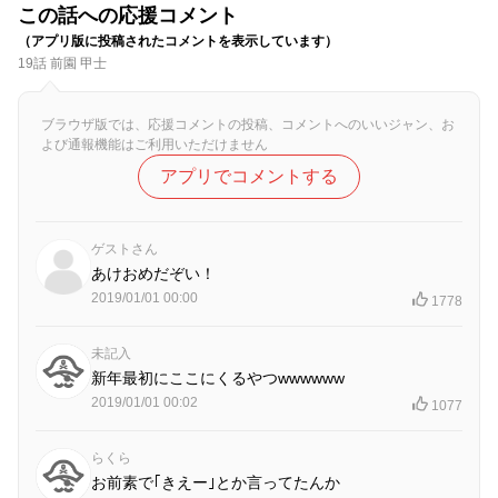
この話への応援コメント
（アプリ版に投稿されたコメントを表示しています）
19話 前園 甲士
ブラウザ版では、応援コメントの投稿、コメントへのいいジャン、お
よび通報機能はご利用いただけません
アプリでコメントする
ゲストさん
あけおめだぞい！
2019/01/01 00:00
1778
未記入
新年最初にここにくるやつwwwwww
2019/01/01 00:02
1077
らくら
お前素で｢きえー｣とか言ってたんか