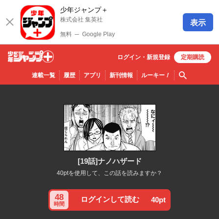
少年ジャンプ＋
株式会社 集英社
表示
無料
─
Google Play
ログイン・
新規
登録
定期購読
少年ジ
検索
連載一覧
履歴
アプリ
新刊情報
ルーキー
！
ャンプ
＋
[19話]ナノハザード
40ptを使用して、この話を読みますか？
48
ログインして読む
40pt
時間