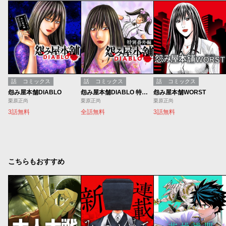
話
コミックス
話
コミックス
話
コミックス
怨み屋本舗DIABLO
怨み屋本舗DIABLO 特別番外編
怨み屋本舗WORST
栗原正尚
栗原正尚
栗原正尚
3話無料
全話無料
3話無料
こちらもおすすめ