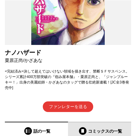
ナノハザード
栗原正尚/かざあな
<完結済み>決して超えてはいけない領域を描き出す、禁断ＳＦサスペンス。
シリーズ累計400万部突破の『怨み屋本舗』・栗原正尚と、「ジャンプルー
キー！」出身の美麗絵師・かざあなのタッグで贈る壮絶新連載！[JC全3巻発
売中]
ファンレターを送る
話の一覧
コミックス
の一覧