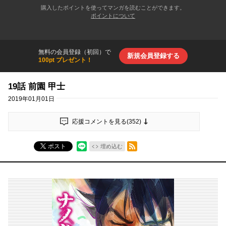
購入したポイントを使ってマンガを読むことができます。
ポイントについて
無料の会員登録（初回）で
新規会員登録する
100pt プレゼント！
19話 前園 甲士
2019年01月01日
応援コメントを見る(
352
)
RSSフィード
ポスト
埋め込む