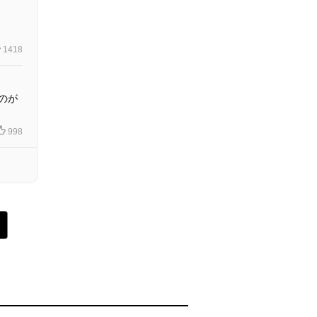
1418
のが
998