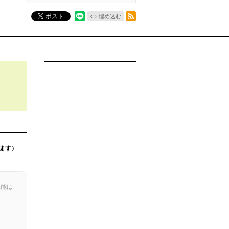
RSSフィード
ポスト
埋め込む
ます）
機能は